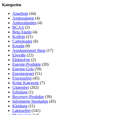
Kategorien
Angebote
(44)
Aminosäuren
(4)
Antioxidantien
(4)
BCAA
(2)
Beta Alanin
(4)
Koffein
(21)
Carboloader
(6)
Kreatin
(8)
Ausdauersport Shop
(17)
Eiweiße
(22)
Elektrolyte
(2)
Energie-Produkte
(20)
Energie-Gels
(59)
Energieriegel
(51)
Fructosefrei
(45)
Keine Kategorie
(7)
Glutenfrei
(202)
Erholung
(1)
Recovery-Produkte
(39)
Informierte Sportarten
(45)
Kleidung
(11)
Laktosefrei
(141)