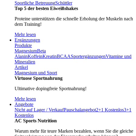
Sportliche Betreuung
Schüttler
Top 5 der besten Eiweißshakes
Proteine unterstützen die schnelle Erholung der Muskeln nach
dem Training!
Mehr lesen
Ergänzungen
Produkte
Magnesium
Beta
Alanin
Koffein
Kreatin
BCAA
Sportergänzungen
Vitamine und
Mineralien
Artikel
Magnesium und Sport
Virtuose Sportnahrung
Ultimative dopingfreie Sportnahrung!
Mehr lesen
Angebote
Nicht auf Lager / Verkauf
Pauschalangebot
2+1 Kostenlos
3+1
Kostenlos
AC Sports Nutrition
Warum mehr für teure Marken bezahlen, wenn Sie die gleiche