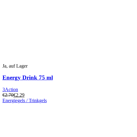
ausgewählt
werden
Ja, auf Lager
Energy Drink 75 ml
3Action
€
2.70
€
2.29
Energiegels / Trinkgels
Dieses
Produkt
hat
mehrere
Varianten.
Die