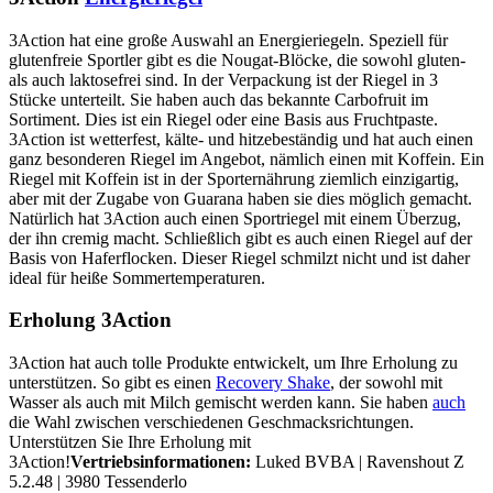
3Action hat eine große Auswahl an Energieriegeln. Speziell für
glutenfreie Sportler gibt es die Nougat-Blöcke, die sowohl gluten-
als auch laktosefrei sind. In der Verpackung ist der Riegel in 3
Stücke unterteilt. Sie haben auch das bekannte Carbofruit im
Sortiment. Dies ist ein Riegel oder eine Basis aus Fruchtpaste.
3Action ist wetterfest, kälte- und hitzebeständig und hat auch einen
ganz besonderen Riegel im Angebot, nämlich einen mit Koffein. Ein
Riegel mit Koffein ist in der Sporternährung ziemlich einzigartig,
aber mit der Zugabe von Guarana haben sie dies möglich gemacht.
Natürlich hat 3Action auch einen Sportriegel mit einem Überzug,
der ihn cremig macht. Schließlich gibt es auch einen Riegel auf der
Basis von Haferflocken. Dieser Riegel schmilzt nicht und ist daher
ideal für heiße Sommertemperaturen.
Erholung 3Action
3Action hat auch tolle Produkte entwickelt, um Ihre Erholung zu
unterstützen. So gibt es einen
Recovery Shake
, der sowohl mit
Wasser als auch mit Milch gemischt werden kann. Sie haben
auch
die Wahl zwischen verschiedenen Geschmacksrichtungen.
Unterstützen Sie Ihre Erholung mit
3Action!
Vertriebsinformationen:
Luked BVBA | Ravenshout Z
5.2.48 | 3980 Tessenderlo