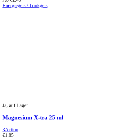
Energiegels / Trinkgels
Dieses
Produkt
hat
mehrere
Varianten.
Die
Optionen
können
auf
der
Produktseite
ausgewählt
werden
Ja, auf Lager
Magnesium X-tra 25 ml
3Action
€
1.85