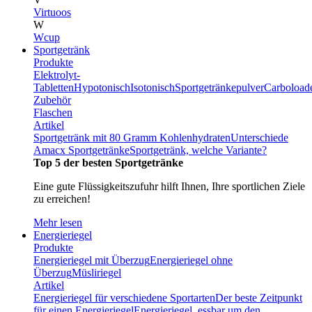
Virtuoos
W
Wcup
Sportgetränk
Produkte
Elektrolyt-
Tabletten
Hypotonisch
Isotonisch
Sportgetränkepulver
Carboload
Zubehör
Flaschen
Artikel
Sportgetränk mit 80 Gramm Kohlenhydraten
Unterschiede
Amacx Sportgetränke
Sportgetränk, welche Variante?
Top 5 der besten Sportgetränke
Eine gute Flüssigkeitszufuhr hilft Ihnen, Ihre sportlichen Ziele
zu erreichen!
Mehr lesen
Energieriegel
Produkte
Energieriegel mit Überzug
Energieriegel ohne
Überzug
Müsliriegel
Artikel
Energieriegel für verschiedene Sportarten
Der beste Zeitpunkt
für einen Energieriegel
Energieriegel, essbar um den