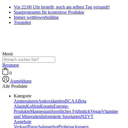
Vor 22:00 Uhr bestellt, noch am selben Tag versandt!
Sparprogramm für kostenlose Produkte
Immer wettbewerbsfähig
Trustpilot
Menü
Beratung
0
Anmeldung
Alle Produkte
Kategorie
Aminosäuren
Antioxidantien
BCAA
Beta
Alanin
Koffein
Kreatin
Energie-
Produkte
Magnesium
Sportliches Frühstück
Vegan
Vitamine
und Mineralien
Informierte Sportarten
NZVT
Angebote
Verkauf
Pauschalangebot
Probepackungen