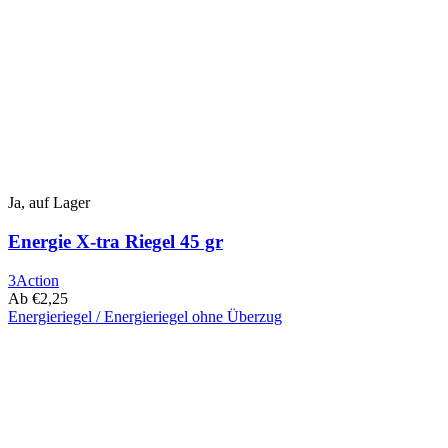
Optionen
können
auf
der
Produktseite
ausgewählt
werden
Ja, auf Lager
Energie X-tra Riegel 45 gr
3Action
Ab
€
2,25
Energieriegel / Energieriegel ohne Überzug
Dieses
Produkt
hat
mehrere
Varianten.
Die
Optionen