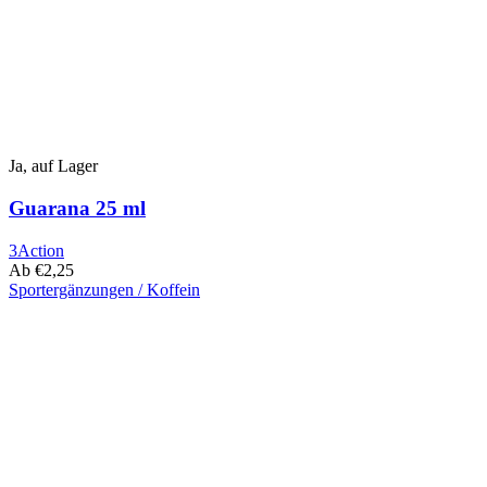
der
Produktseite
ausgewählt
werden
Ja, auf Lager
Guarana 25 ml
3Action
Ab
€
2,25
Sportergänzungen / Koffein
Dieses
Produkt
hat
mehrere
Varianten.
Die
Optionen
können
auf
der