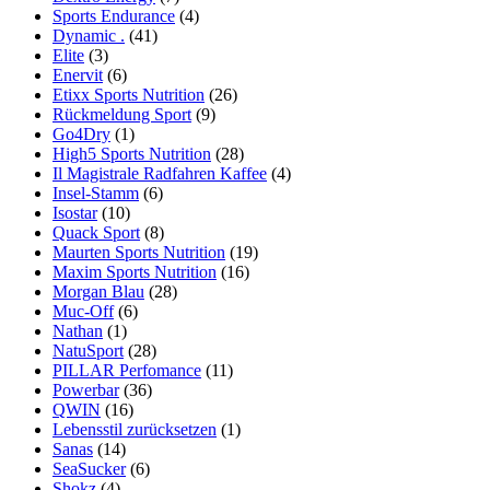
Sports Endurance
(4)
Dynamic .
(41)
Elite
(3)
Enervit
(6)
Etixx Sports Nutrition
(26)
Rückmeldung Sport
(9)
Go4Dry
(1)
High5 Sports Nutrition
(28)
Il Magistrale Radfahren Kaffee
(4)
Insel-Stamm
(6)
Isostar
(10)
Quack Sport
(8)
Maurten Sports Nutrition
(19)
Maxim Sports Nutrition
(16)
Morgan Blau
(28)
Muc-Off
(6)
Nathan
(1)
NatuSport
(28)
PILLAR Perfomance
(11)
Powerbar
(36)
QWIN
(16)
Lebensstil zurücksetzen
(1)
Sanas
(14)
SeaSucker
(6)
Shokz
(4)