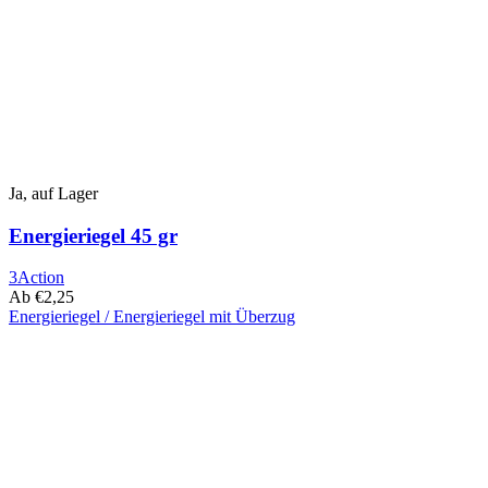
auf
der
Produktseite
ausgewählt
werden
Ja, auf Lager
Energieriegel 45 gr
3Action
Ab
€
2,25
Energieriegel / Energieriegel mit Überzug
Dieses
Produkt
hat
mehrere
Varianten.
Die
Optionen
können