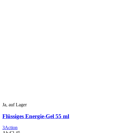
mehrere
Varianten.
Die
Optionen
können
auf
der
Produktseite
ausgewählt
werden
Ja, auf Lager
Flüssiges Energie-Gel 55 ml
3Action
Ab
€
2,45