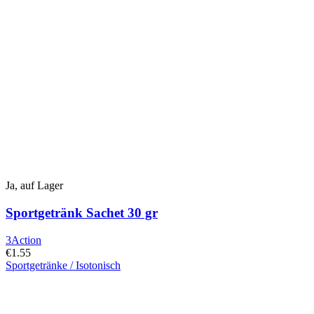
auf
der
Produktseite
ausgewählt
werden
Ja, auf Lager
Sportgetränk Sachet 30 gr
3Action
€
1.55
Sportgetränke / Isotonisch
Dieses
Produkt
hat