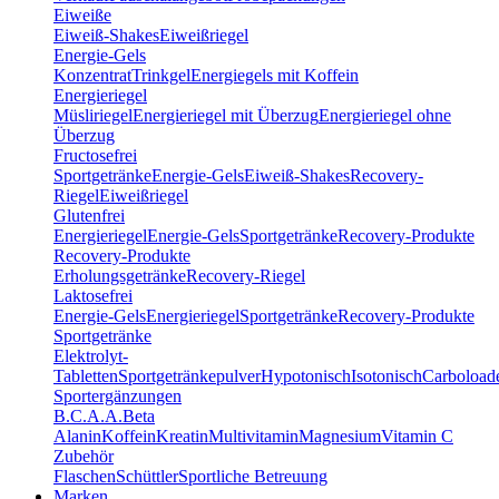
Eiweiße
Eiweiß-Shakes
Eiweißriegel
Energie-Gels
Konzentrat
Trinkgel
Energiegels mit Koffein
Energieriegel
Müsliriegel
Energieriegel mit Überzug
Energieriegel ohne
Überzug
Fructosefrei
Sportgetränke
Energie-Gels
Eiweiß-Shakes
Recovery-
Riegel
Eiweißriegel
Glutenfrei
Energieriegel
Energie-Gels
Sportgetränke
Recovery-Produkte
Recovery-Produkte
Erholungsgetränke
Recovery-Riegel
Laktosefrei
Energie-Gels
Energieriegel
Sportgetränke
Recovery-Produkte
Sportgetränke
Elektrolyt-
Tabletten
Sportgetränkepulver
Hypotonisch
Isotonisch
Carboload
Sportergänzungen
B.C.A.A.
Beta
Alanin
Koffein
Kreatin
Multivitamin
Magnesium
Vitamin C
Zubehör
Flaschen
Schüttler
Sportliche Betreuung
Marken