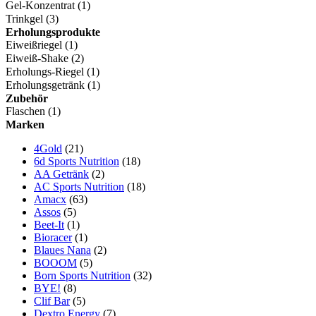
Gel-Konzentrat
(1)
Trinkgel
(3)
Erholungsprodukte
Eiweißriegel
(1)
Eiweiß-Shake
(2)
Erholungs-Riegel
(1)
Erholungsgetränk
(1)
Zubehör
Flaschen
(1)
Marken
4Gold
(21)
6d Sports Nutrition
(18)
AA Getränk
(2)
AC Sports Nutrition
(18)
Amacx
(63)
Assos
(5)
Beet-It
(1)
Bioracer
(1)
Blaues Nana
(2)
BOOOM
(5)
Born Sports Nutrition
(32)
BYE!
(8)
Clif Bar
(5)
Dextro Energy
(7)