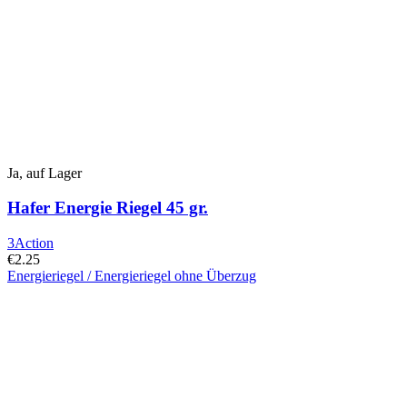
können
auf
der
Produktseite
ausgewählt
werden
Ja, auf Lager
Hafer Energie Riegel 45 gr.
3Action
€
2.25
Energieriegel / Energieriegel ohne Überzug
Dieses
Produkt
hat
mehrere
Varianten.
Die
Optionen
können