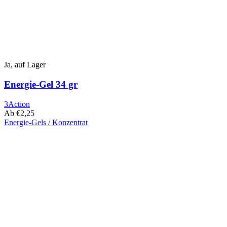
Produktseite
ausgewählt
werden
Ja, auf Lager
Energie-Gel 34 gr
3Action
Ab
€
2,25
Energie-Gels / Konzentrat
Dieses
Produkt
hat
mehrere
Varianten.
Die
Optionen
können
auf
der
Produktseite