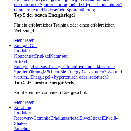
Gefrierpunkt?
Sporternährung bei niedrigen Temperaturen?
Glutenfreie und laktosefreie Sporternährung
Top 5 der besten Energieriegel
Für ein erfolgreiches Training oder einen erfolgreichen
Wettkampf!
Mehr lesen
Energie-Gel
Produkte
Konzentrat
Trinkgel
Natur pur
Artikel
Energiegel versus Trinkgel
Glutenfreie und laktosefreie
Sporternährung
Möchten Sie Energy Gels kaufen? Wo und
warum...
Energiegel - hypertonisch oder isotonisch?
Top 5 der besten Energie-Gels
Profitieren Sie von einem Energieschub!
Mehr lesen
Erholung
Produkte
Recovery-Getränke
Erholungsriegel
Eiweißriegel
Eiweiß-
Shakes
Zubehör