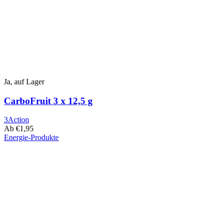
Ja, auf Lager
CarboFruit 3 x 12,5 g
3Action
Ab
€
1,95
Energie-Produkte
Dieses
Produkt
hat
mehrere
Varianten.
Die
Optionen
können
auf