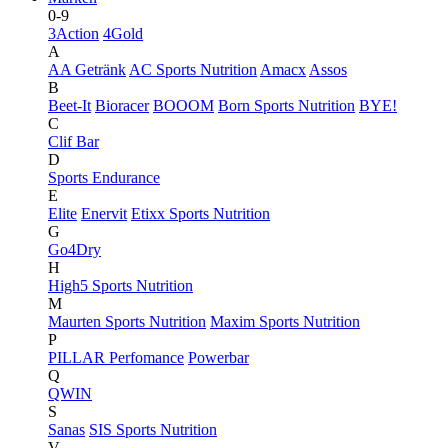
0-9
3Action
4Gold
A
AA Getränk
AC Sports Nutrition
Amacx
Assos
B
Beet-It
Bioracer
BOOOM
Born Sports Nutrition
BYE!
C
Clif Bar
D
Sports Endurance
E
Elite
Enervit
Etixx Sports Nutrition
G
Go4Dry
H
High5 Sports Nutrition
M
Maurten Sports Nutrition
Maxim Sports Nutrition
P
PILLAR Perfomance
Powerbar
Q
QWIN
S
Sanas
SIS Sports Nutrition
V