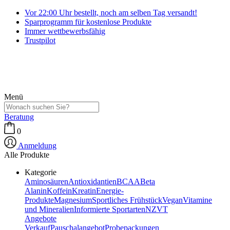
Vor 22:00 Uhr bestellt, noch am selben Tag versandt!
Sparprogramm für kostenlose Produkte
Immer wettbewerbsfähig
Trustpilot
Menü
Beratung
0
Anmeldung
Alle Produkte
Kategorie
Aminosäuren
Antioxidantien
BCAA
Beta
Alanin
Koffein
Kreatin
Energie-
Produkte
Magnesium
Sportliches Frühstück
Vegan
Vitamine
und Mineralien
Informierte Sportarten
NZVT
Angebote
Verkauf
Pauschalangebot
Probepackungen