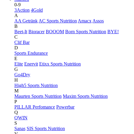
0-9
3Action
4Gold
A
AA Getränk
AC Sports Nutrition
Amacx
Assos
B
Beet-It
Bioracer
BOOOM
Born Sports Nutrition
BYE!
C
Clif Bar
D
Sports Endurance
E
Elite
Enervit
Etixx Sports Nutrition
G
Go4Dry
H
High5 Sports Nutrition
M
Maurten Sports Nutrition
Maxim Sports Nutrition
P
PILLAR Perfomance
Powerbar
Q
QWIN
S
Sanas
SIS Sports Nutrition
V