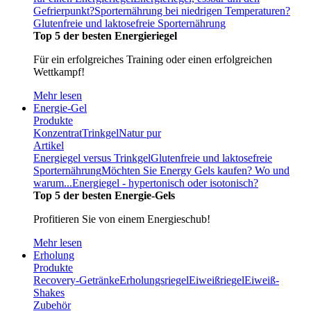
Gefrierpunkt?
Sporternährung bei niedrigen Temperaturen?
Glutenfreie und laktosefreie Sporternährung
Top 5 der besten Energieriegel
Für ein erfolgreiches Training oder einen erfolgreichen
Wettkampf!
Mehr lesen
Energie-Gel
Produkte
Konzentrat
Trinkgel
Natur pur
Artikel
Energiegel versus Trinkgel
Glutenfreie und laktosefreie
Sporternährung
Möchten Sie Energy Gels kaufen? Wo und
warum...
Energiegel - hypertonisch oder isotonisch?
Top 5 der besten Energie-Gels
Profitieren Sie von einem Energieschub!
Mehr lesen
Erholung
Produkte
Recovery-Getränke
Erholungsriegel
Eiweißriegel
Eiweiß-
Shakes
Zubehör