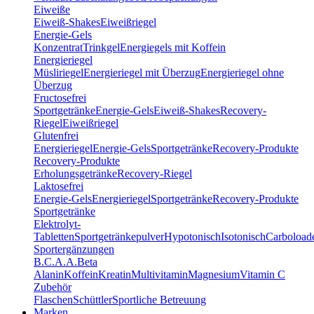
Eiweiße
Eiweiß-Shakes
Eiweißriegel
Energie-Gels
Konzentrat
Trinkgel
Energiegels mit Koffein
Energieriegel
Müsliriegel
Energieriegel mit Überzug
Energieriegel ohne
Überzug
Fructosefrei
Sportgetränke
Energie-Gels
Eiweiß-Shakes
Recovery-
Riegel
Eiweißriegel
Glutenfrei
Energieriegel
Energie-Gels
Sportgetränke
Recovery-Produkte
Recovery-Produkte
Erholungsgetränke
Recovery-Riegel
Laktosefrei
Energie-Gels
Energieriegel
Sportgetränke
Recovery-Produkte
Sportgetränke
Elektrolyt-
Tabletten
Sportgetränkepulver
Hypotonisch
Isotonisch
Carboload
Sportergänzungen
B.C.A.A.
Beta
Alanin
Koffein
Kreatin
Multivitamin
Magnesium
Vitamin C
Zubehör
Flaschen
Schüttler
Sportliche Betreuung
Marken