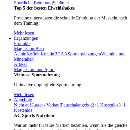
Sportliche Betreuung
Schüttler
Top 5 der besten Eiweißshakes
Proteine unterstützen die schnelle Erholung der Muskeln nach
dem Training!
Mehr lesen
Ergänzungen
Produkte
Magnesium
Beta
Alanin
Koffein
Kreatin
BCAA
Sportergänzungen
Vitamine und
Mineralien
Artikel
Magnesium und Sport
Virtuose Sportnahrung
Ultimative dopingfreie Sportnahrung!
Mehr lesen
Angebote
Nicht auf Lager / Verkauf
Pauschalangebot
2+1 Kostenlos
3+1
Kostenlos
AC Sports Nutrition
Warum mehr für teure Marken bezahlen, wenn Sie die gleiche