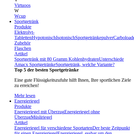
Virtuoos
W
Wcup
Sportgetränk
Produkte
Elektrolyt-
Tabletten
Hypotonisch
Isotonisch
Sportgetränkepulver
Carboload
Zubehör
Flaschen
Artikel
Sportgetränk mit 80 Gramm Kohlenhydraten
Unterschiede
Amacx Sportgetränke
Sportgetränk, welche Variante?
Top 5 der besten Sportgetränke
Eine gute Flüssigkeitszufuhr hilft Ihnen, Ihre sportlichen Ziele
zu erreichen!
Mehr lesen
Energieriegel
Produkte
Energieriegel mit Überzug
Energieriegel ohne
Überzug
Müsliriegel
Artikel
Energieriegel für verschiedene Sportarten
Der beste Zeitpunkt
für einen Energieriegel
Energieriegel, essbar um den