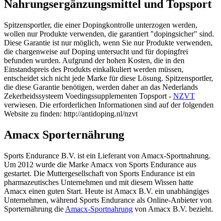
Nahrungsergänzungsmittel und Topsport
Spitzensportler, die einer Dopingkontrolle unterzogen werden,
wollen nur Produkte verwenden, die garantiert "dopingsicher" sind.
Diese Garantie ist nur möglich, wenn Sie nur Produkte verwenden,
die chargenweise auf Doping untersucht und für dopingfrei
befunden wurden. Aufgrund der hohen Kosten, die in den
Einstandspreis des Produkts einkalkuliert werden müssen,
entscheidet sich nicht jede Marke für diese Lösung. Spitzensportler,
die diese Garantie benötigen, werden daher an das Nederlands
Zekerheidssysteem Voedingssupplementen Topsport -
NZVT
verwiesen. Die erforderlichen Informationen sind auf der folgenden
Website zu finden: http://antidoping.nl/nzvt
Amacx Sporternährung
Sports Endurance B.V. ist ein Lieferant von Amacx-Sportnahrung.
Um 2012 wurde die Marke Amacx von Sports Endurance aus
gestartet. Die Muttergesellschaft von Sports Endurance ist ein
pharmazeutisches Unternehmen und mit diesem Wissen hatte
Amacx einen guten Start. Heute ist Amacx B.V. ein unabhängiges
Unternehmen, während Sports Endurance als Online-Anbieter von
Sporternährung die
Amacx-Sportnahrung
von Amacx B.V. bezieht.