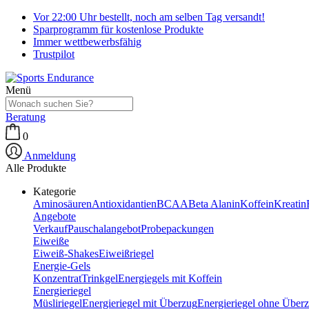
Vor 22:00 Uhr bestellt, noch am selben Tag versandt!
Sparprogramm für kostenlose Produkte
Immer wettbewerbsfähig
Trustpilot
Menü
Beratung
0
Anmeldung
Alle Produkte
Kategorie
Aminosäuren
Antioxidantien
BCAA
Beta Alanin
Koffein
Kreatin
Angebote
Verkauf
Pauschalangebot
Probepackungen
Eiweiße
Eiweiß-Shakes
Eiweißriegel
Energie-Gels
Konzentrat
Trinkgel
Energiegels mit Koffein
Energieriegel
Müsliriegel
Energieriegel mit Überzug
Energieriegel ohne Über