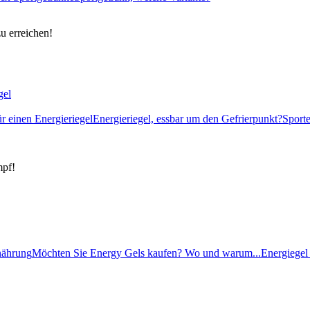
zu erreichen!
gel
ür einen Energieriegel
Energieriegel, essbar um den Gefrierpunkt?
Sport
mpf!
rnährung
Möchten Sie Energy Gels kaufen? Wo und warum...
Energiegel 