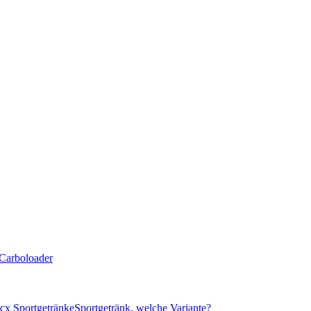
Carboloader
cx Sportgetränke
Sportgetränk, welche Variante?