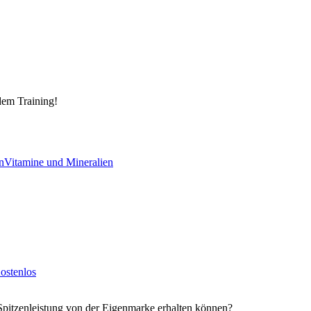
dem Training!
n
Vitamine und Mineralien
ostenlos
Spitzenleistung von der Eigenmarke erhalten können?