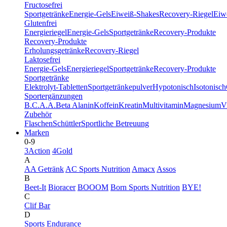
Fructosefrei
Sportgetränke
Energie-Gels
Eiweiß-Shakes
Recovery-Riegel
Eiwe
Glutenfrei
Energieriegel
Energie-Gels
Sportgetränke
Recovery-Produkte
Recovery-Produkte
Erholungsgetränke
Recovery-Riegel
Laktosefrei
Energie-Gels
Energieriegel
Sportgetränke
Recovery-Produkte
Sportgetränke
Elektrolyt-Tabletten
Sportgetränkepulver
Hypotonisch
Isotonisch
Sportergänzungen
B.C.A.A.
Beta Alanin
Koffein
Kreatin
Multivitamin
Magnesium
V
Zubehör
Flaschen
Schüttler
Sportliche Betreuung
Marken
0-9
3Action
4Gold
A
AA Getränk
AC Sports Nutrition
Amacx
Assos
B
Beet-It
Bioracer
BOOOM
Born Sports Nutrition
BYE!
C
Clif Bar
D
Sports Endurance