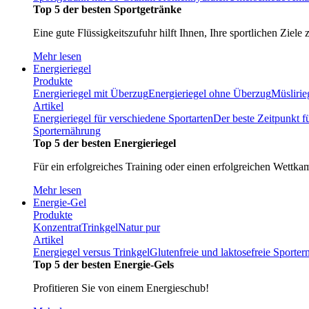
Top 5 der besten Sportgetränke
Eine gute Flüssigkeitszufuhr hilft Ihnen, Ihre sportlichen Ziele 
Mehr lesen
Energieriegel
Produkte
Energieriegel mit Überzug
Energieriegel ohne Überzug
Müslirie
Artikel
Energieriegel für verschiedene Sportarten
Der beste Zeitpunkt f
Sporternährung
Top 5 der besten Energieriegel
Für ein erfolgreiches Training oder einen erfolgreichen Wettka
Mehr lesen
Energie-Gel
Produkte
Konzentrat
Trinkgel
Natur pur
Artikel
Energiegel versus Trinkgel
Glutenfreie und laktosefreie Sporte
Top 5 der besten Energie-Gels
Profitieren Sie von einem Energieschub!