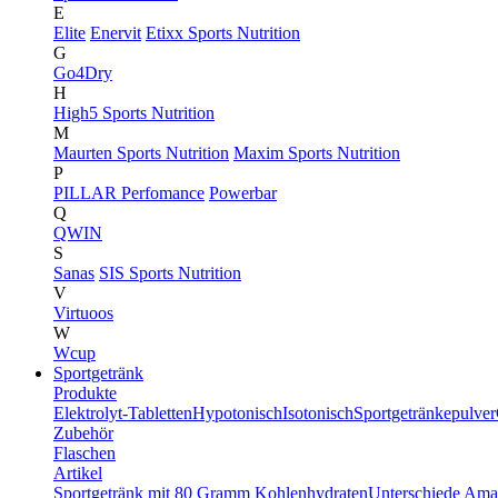
E
Elite
Enervit
Etixx Sports Nutrition
G
Go4Dry
H
High5 Sports Nutrition
M
Maurten Sports Nutrition
Maxim Sports Nutrition
P
PILLAR Perfomance
Powerbar
Q
QWIN
S
Sanas
SIS Sports Nutrition
V
Virtuoos
W
Wcup
Sportgetränk
Produkte
Elektrolyt-Tabletten
Hypotonisch
Isotonisch
Sportgetränkepulver
Zubehör
Flaschen
Artikel
Sportgetränk mit 80 Gramm Kohlenhydraten
Unterschiede Ama