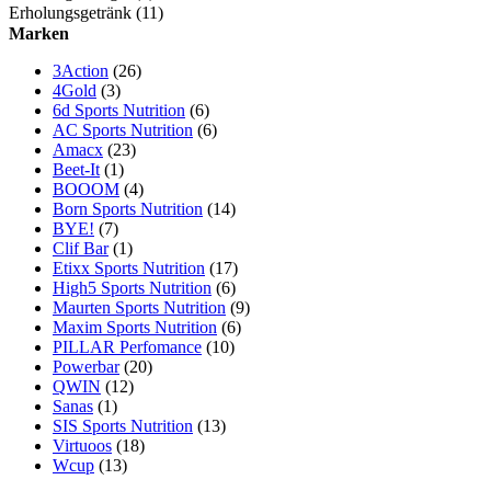
Erholungsgetränk
(11)
Marken
3Action
(26)
4Gold
(3)
6d Sports Nutrition
(6)
AC Sports Nutrition
(6)
Amacx
(23)
Beet-It
(1)
BOOOM
(4)
Born Sports Nutrition
(14)
BYE!
(7)
Clif Bar
(1)
Etixx Sports Nutrition
(17)
High5 Sports Nutrition
(6)
Maurten Sports Nutrition
(9)
Maxim Sports Nutrition
(6)
PILLAR Perfomance
(10)
Powerbar
(20)
QWIN
(12)
Sanas
(1)
SIS Sports Nutrition
(13)
Virtuoos
(18)
Wcup
(13)