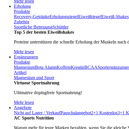
Mehr lesen
Erholung
Produkte
Recovery-Getränke
Erholungsriegel
Eiweißriegel
Eiweiß-Shakes
Zubehör
Sportliche Betreuung
Schüttler
Top 5 der besten Eiweißshakes
Proteine unterstützen die schnelle Erholung der Muskeln nach 
Mehr lesen
Ergänzungen
Produkte
Magnesium
Beta Alanin
Koffein
Kreatin
BCAA
Sportergänzunge
Artikel
Magnesium und Sport
Virtuose Sportnahrung
Ultimative dopingfreie Sportnahrung!
Mehr lesen
Angebote
Nicht auf Lager / Verkauf
Pauschalangebot
2+1 Kostenlos
3+1 K
AC Sports Nutrition
Warum mehr für teure Marken bezahlen, wenn Sie die gleiche 