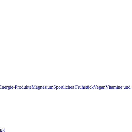
Energie-Produkte
Magnesium
Sportliches Frühstück
Vegan
Vitamine und 
zug