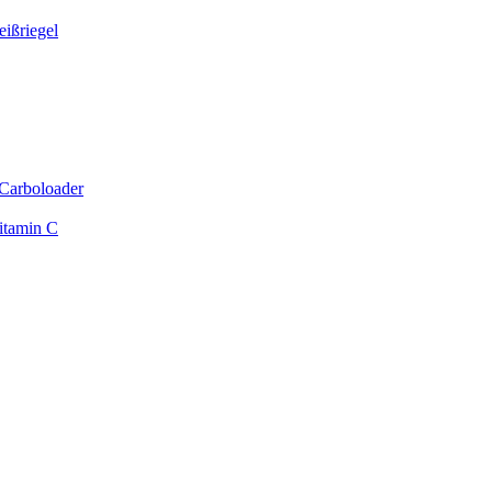
ißriegel
Carboloader
itamin C