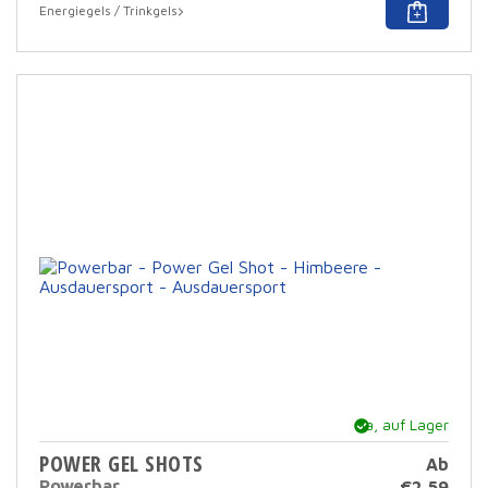
Dies
Energiegels / Trinkgels
Prod
hat
mehr
Varia
Die
Opti
könn
auf
der
Prod
ausg
werd
Ja, auf Lager
POWER GEL SHOTS
Ab
Powerbar
€
2,59