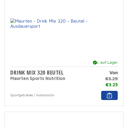
Prod
ausg
werd
Ja, auf Lager
DRINK MIX 320 BEUTEL
Von
Maurten Sports Nutrition
€
3.29
€
3.25
Dies
Sportgetränke / Isotonisch
Prod
hat
mehr
Varia
Die
Opti