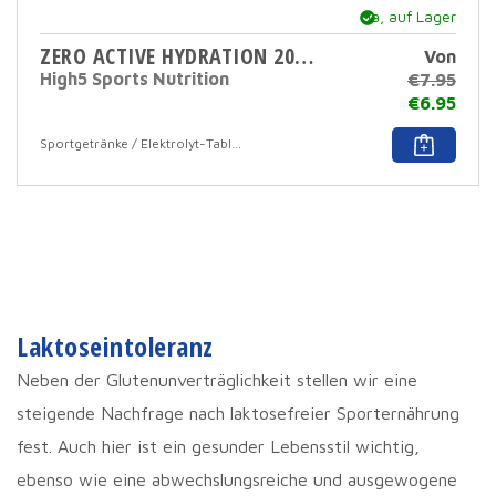
Ja, auf Lager
ZERO ACTIVE HYDRATION 20 TABS
Von
High5 Sports Nutrition
€
7.95
€
6.95
Dies
Sportgetränke / Elektrolyt-Tabletten
Prod
hat
mehr
Varia
Die
Opti
könn
auf
der
Prod
Laktoseintoleranz
ausg
werd
Neben der Glutenunverträglichkeit stellen wir eine
steigende Nachfrage nach laktosefreier Sporternährung
fest. Auch hier ist ein gesunder Lebensstil wichtig,
ebenso wie eine abwechslungsreiche und ausgewogene