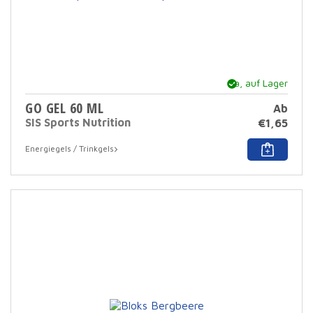
Ja, auf Lager
GO GEL 60 ML
Ab
SIS Sports Nutrition
€
1,65
Dies
Energiegels / Trinkgels
Prod
hat
mehr
Varia
Die
Opti
könn
auf
der
Prod
ausg
werd