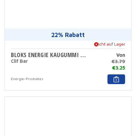
22% Rabatt
Nicht auf Lager
BLOKS ENERGIE KAUGUMMI 60 GR
Von
Clif Bar
€
3.79
€
3.25
Dies
Energie-Produkte
Prod
hat
mehr
Varia
Die
Opti
könn
auf
der
Prod