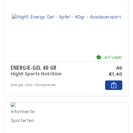
ausg
werd
Ja, auf Lager
ENERGIE-GEL 40 GR
Ab
High5 Sports Nutrition
€
1,40
Dies
Energie-Gels / Konzentrat
Prod
hat
mehr
Varia
Die
Opti
könn
auf
der