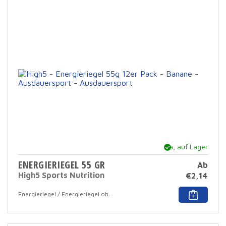
Opti
könn
auf
der
Prod
ausg
werd
Ja, auf Lager
ENERGIERIEGEL 55 GR
Ab
High5 Sports Nutrition
€
2,14
Dies
Energieriegel / Energieriegel ohne Überzug
Prod
hat
mehr