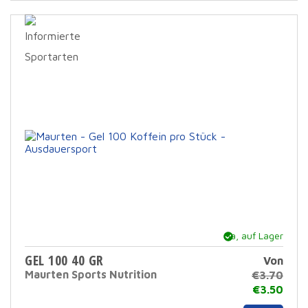
mehr
Varia
Die
Opti
könn
auf
der
Prod
ausg
werd
Ja, auf Lager
GEL 100 40 GR
Von
Maurten Sports Nutrition
€
3.70
€
3.50