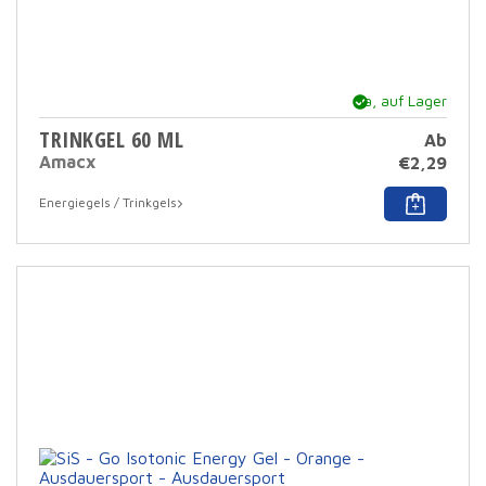
Ja, auf Lager
TRINKGEL 60 ML
Ab
Amacx
€
2,29
Dies
Energiegels / Trinkgels
Prod
hat
mehr
Varia
Die
Opti
könn
auf
der
Prod
ausg
werd