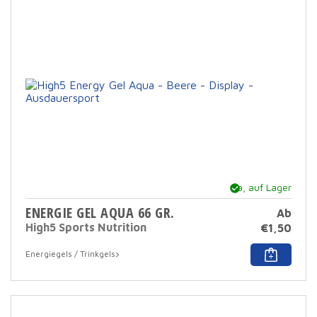
könn
auf
der
Prod
ausg
werd
Ja, auf Lager
ENERGIE GEL AQUA 66 GR.
Ab
High5 Sports Nutrition
€
1,50
Dies
Energiegels / Trinkgels
Prod
hat
mehr
Varia
Die