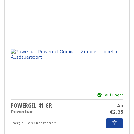
Varia
Die
Opti
könn
auf
der
Prod
ausg
werd
Ja, auf Lager
POWERGEL 41 GR
Ab
Powerbar
€
2,35
Dies
Energie-Gels / Konzentrat
Prod
hat