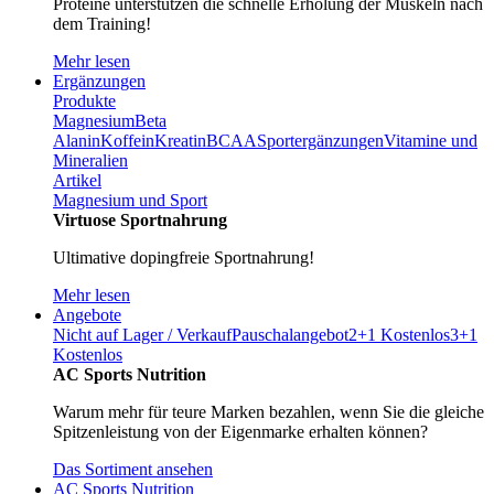
Proteine unterstützen die schnelle Erholung der Muskeln nach
dem Training!
Mehr lesen
Ergänzungen
Produkte
Magnesium
Beta
Alanin
Koffein
Kreatin
BCAA
Sportergänzungen
Vitamine und
Mineralien
Artikel
Magnesium und Sport
Virtuose Sportnahrung
Ultimative dopingfreie Sportnahrung!
Mehr lesen
Angebote
Nicht auf Lager / Verkauf
Pauschalangebot
2+1 Kostenlos
3+1
Kostenlos
AC Sports Nutrition
Warum mehr für teure Marken bezahlen, wenn Sie die gleiche
Spitzenleistung von der Eigenmarke erhalten können?
Das Sortiment ansehen
AC Sports Nutrition