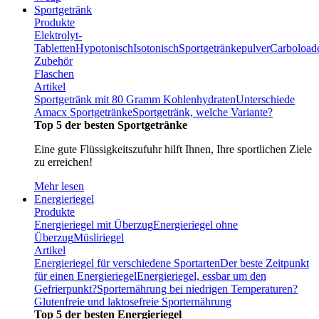
Sportgetränk
Produkte
Elektrolyt-
Tabletten
Hypotonisch
Isotonisch
Sportgetränkepulver
Carboload
Zubehör
Flaschen
Artikel
Sportgetränk mit 80 Gramm Kohlenhydraten
Unterschiede
Amacx Sportgetränke
Sportgetränk, welche Variante?
Top 5 der besten Sportgetränke
Eine gute Flüssigkeitszufuhr hilft Ihnen, Ihre sportlichen Ziele
zu erreichen!
Mehr lesen
Energieriegel
Produkte
Energieriegel mit Überzug
Energieriegel ohne
Überzug
Müsliriegel
Artikel
Energieriegel für verschiedene Sportarten
Der beste Zeitpunkt
für einen Energieriegel
Energieriegel, essbar um den
Gefrierpunkt?
Sporternährung bei niedrigen Temperaturen?
Glutenfreie und laktosefreie Sporternährung
Top 5 der besten Energieriegel