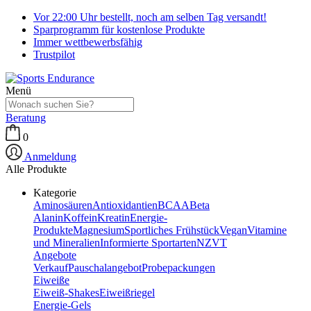
Vor 22:00 Uhr bestellt, noch am selben Tag versandt!
Sparprogramm für kostenlose Produkte
Immer wettbewerbsfähig
Trustpilot
Menü
Beratung
0
Anmeldung
Alle Produkte
Kategorie
Aminosäuren
Antioxidantien
BCAA
Beta
Alanin
Koffein
Kreatin
Energie-
Produkte
Magnesium
Sportliches Frühstück
Vegan
Vitamine
und Mineralien
Informierte Sportarten
NZVT
Angebote
Verkauf
Pauschalangebot
Probepackungen
Eiweiße
Eiweiß-Shakes
Eiweißriegel
Energie-Gels