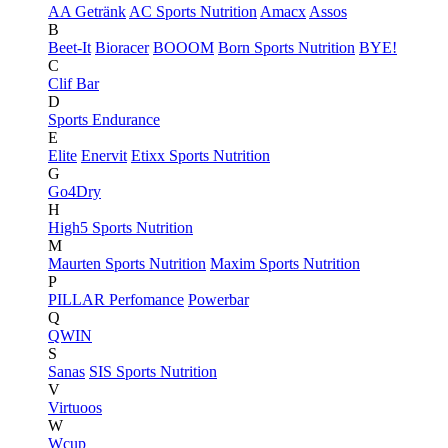
AA Getränk
AC Sports Nutrition
Amacx
Assos
B
Beet-It
Bioracer
BOOOM
Born Sports Nutrition
BYE!
C
Clif Bar
D
Sports Endurance
E
Elite
Enervit
Etixx Sports Nutrition
G
Go4Dry
H
High5 Sports Nutrition
M
Maurten Sports Nutrition
Maxim Sports Nutrition
P
PILLAR Perfomance
Powerbar
Q
QWIN
S
Sanas
SIS Sports Nutrition
V
Virtuoos
W
Wcup