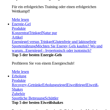
Für ein erfolgreiches Training oder einen erfolgreichen
Wettkampf!
Mehr lesen
Energie-Gel
Produkte
Konzentrat
Trinkgel
Natur pur
Artikel
Energiegel versus Trinkgel
Glutenfreie und laktosefreie
Sporternährung
Möchten Sie Energy Gels kaufen? Wo und
warum...
Energiegel - hypertonisch oder isotonisch?
Top 5 der besten Energie-Gels
Profitieren Sie von einem Energieschub!
Mehr lesen
Erholung
Produkte
Recovery-Getränke
Erholungsriegel
Eiweißriegel
Eiweiß-
Shakes
Zubehör
Sportliche Betreuung
Schüttler
Top 5 der besten Eiweißshakes