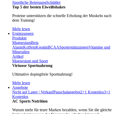
Sportliche Betreuung
Schüttler
Top 5 der besten Eiweißshakes
Proteine unterstützen die schnelle Erholung der Muskeln nach
dem Training!
Mehr lesen
Ergänzungen
Produkte
Magnesium
Beta
Alanin
Koffein
Kreatin
BCAA
Sportergänzungen
Vitamine und
Mineralien
Artikel
Magnesium und Sport
Virtuose Sportnahrung
Ultimative dopingfreie Sportnahrung!
Mehr lesen
Angebote
Nicht auf Lager / Verkauf
Pauschalangebot
2+1 Kostenlos
3+1
Kostenlos
AC Sports Nutrition
Warum mehr für teure Marken bezahlen, wenn Sie die gleiche