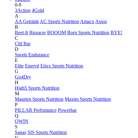
0-9
3Action
4Gold
A
AA Getränk
AC Sports Nutrition
Amacx
Assos
B
Beet-It
Bioracer
BOOOM
Born Sports Nutrition
BYE!
C
Clif Bar
D
Sports Endurance
E
Elite
Enervit
Etixx Sports Nutrition
G
Go4Dry
H
High5 Sports Nutrition
M
Maurten Sports Nutrition
Maxim Sports Nutrition
P
PILLAR Perfomance
Powerbar
Q
QWIN
S
Sanas
SIS Sports Nutrition
V