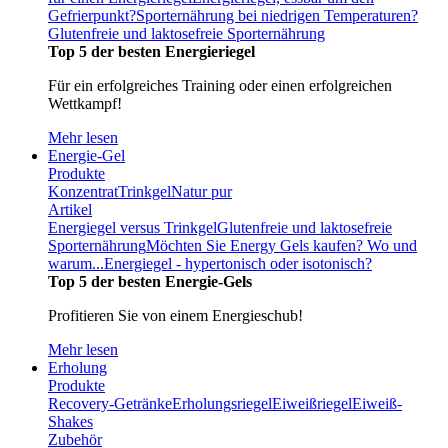
Gefrierpunkt?
Sporternährung bei niedrigen Temperaturen?
Glutenfreie und laktosefreie Sporternährung
Top 5 der besten Energieriegel
Für ein erfolgreiches Training oder einen erfolgreichen
Wettkampf!
Mehr lesen
Energie-Gel
Produkte
Konzentrat
Trinkgel
Natur pur
Artikel
Energiegel versus Trinkgel
Glutenfreie und laktosefreie
Sporternährung
Möchten Sie Energy Gels kaufen? Wo und
warum...
Energiegel - hypertonisch oder isotonisch?
Top 5 der besten Energie-Gels
Profitieren Sie von einem Energieschub!
Mehr lesen
Erholung
Produkte
Recovery-Getränke
Erholungsriegel
Eiweißriegel
Eiweiß-
Shakes
Zubehör