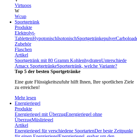
Virtuoos
W
Wcup
Sportgetränk
Produkte
Elektrolyt-
Tabletten
Hypotonisch
Isotonisch
Sportgetränkepulver
Carboload
Zubehör
Flaschen
Artikel
Sportgetränk mit 80 Gramm Kohlenhydraten
Unterschiede
Amacx Sportgetränke
Sportgetränk, welche Variante?
Top 5 der besten Sportgetränke
Eine gute Flüssigkeitszufuhr hilft Ihnen, Ihre sportlichen Ziele
zu erreichen!
Mehr lesen
Energieriegel
Produkte
Energieriegel mit Überzug
Energieriegel ohne
Überzug
Müsliriegel
Artikel
Energieriegel für verschiedene Sportarten
Der beste Zeitpunkt
für einen Energieriegel
Energieriegel, essbar um den