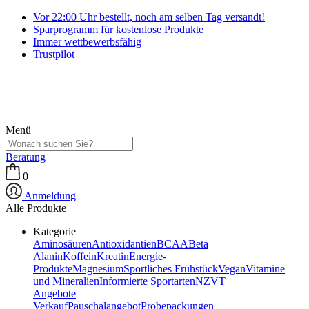
Vor 22:00 Uhr bestellt, noch am selben Tag versandt!
Sparprogramm für kostenlose Produkte
Immer wettbewerbsfähig
Trustpilot
Menü
Beratung
0
Anmeldung
Alle Produkte
Kategorie
Aminosäuren
Antioxidantien
BCAA
Beta
Alanin
Koffein
Kreatin
Energie-
Produkte
Magnesium
Sportliches Frühstück
Vegan
Vitamine
und Mineralien
Informierte Sportarten
NZVT
Angebote
Verkauf
Pauschalangebot
Probepackungen