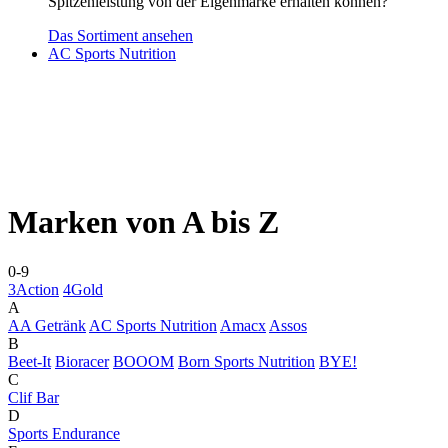
Spitzenleistung von der Eigenmarke erhalten können?
Das Sortiment ansehen
AC Sports Nutrition
Marken von A bis Z
0-9
3Action
4Gold
A
AA Getränk
AC Sports Nutrition
Amacx
Assos
B
Beet-It
Bioracer
BOOOM
Born Sports Nutrition
BYE!
C
Clif Bar
D
Sports Endurance