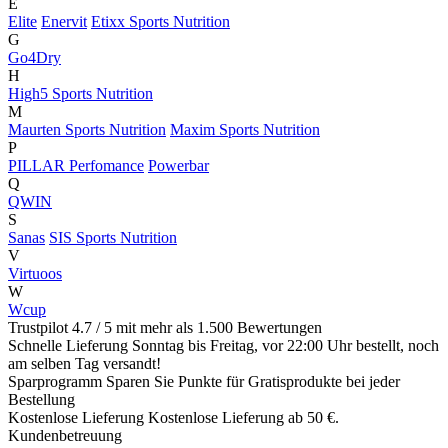
E
Elite
Enervit
Etixx Sports Nutrition
G
Go4Dry
H
High5 Sports Nutrition
M
Maurten Sports Nutrition
Maxim Sports Nutrition
P
PILLAR Perfomance
Powerbar
Q
QWIN
S
Sanas
SIS Sports Nutrition
V
Virtuoos
W
Wcup
Trustpilot
4.7 / 5 mit mehr als 1.500 Bewertungen
Schnelle Lieferung
Sonntag bis Freitag, vor 22:00 Uhr bestellt, noch
am selben Tag versandt!
Sparprogramm
Sparen Sie Punkte für Gratisprodukte bei jeder
Bestellung
Kostenlose Lieferung
Kostenlose Lieferung ab 50 €.
Kundenbetreuung