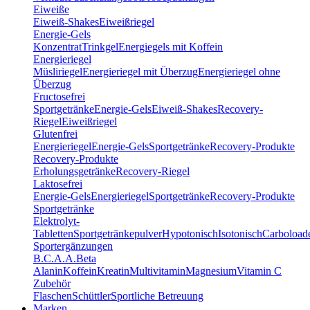
Eiweiße
Eiweiß-Shakes
Eiweißriegel
Energie-Gels
Konzentrat
Trinkgel
Energiegels mit Koffein
Energieriegel
Müsliriegel
Energieriegel mit Überzug
Energieriegel ohne
Überzug
Fructosefrei
Sportgetränke
Energie-Gels
Eiweiß-Shakes
Recovery-
Riegel
Eiweißriegel
Glutenfrei
Energieriegel
Energie-Gels
Sportgetränke
Recovery-Produkte
Recovery-Produkte
Erholungsgetränke
Recovery-Riegel
Laktosefrei
Energie-Gels
Energieriegel
Sportgetränke
Recovery-Produkte
Sportgetränke
Elektrolyt-
Tabletten
Sportgetränkepulver
Hypotonisch
Isotonisch
Carboload
Sportergänzungen
B.C.A.A.
Beta
Alanin
Koffein
Kreatin
Multivitamin
Magnesium
Vitamin C
Zubehör
Flaschen
Schüttler
Sportliche Betreuung
Marken