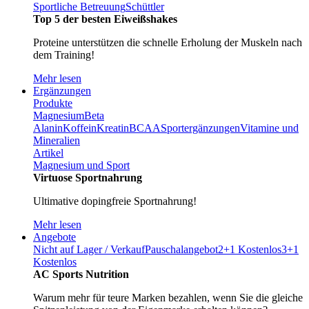
Sportliche Betreuung
Schüttler
Top 5 der besten Eiweißshakes
Proteine unterstützen die schnelle Erholung der Muskeln nach
dem Training!
Mehr lesen
Ergänzungen
Produkte
Magnesium
Beta
Alanin
Koffein
Kreatin
BCAA
Sportergänzungen
Vitamine und
Mineralien
Artikel
Magnesium und Sport
Virtuose Sportnahrung
Ultimative dopingfreie Sportnahrung!
Mehr lesen
Angebote
Nicht auf Lager / Verkauf
Pauschalangebot
2+1 Kostenlos
3+1
Kostenlos
AC Sports Nutrition
Warum mehr für teure Marken bezahlen, wenn Sie die gleiche