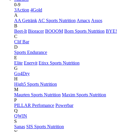
0-9
3Action
4Gold
A
AA Getränk
AC Sports Nutrition
Amacx
Assos
B
Beet-It
Bioracer
BOOOM
Born Sports Nutrition
BYE!
C
Clif Bar
D
Sports Endurance
E
Elite
Enervit
Etixx Sports Nutrition
G
Go4Dry
H
High5 Sports Nutrition
M
Maurten Sports Nutrition
Maxim Sports Nutrition
P
PILLAR Perfomance
Powerbar
Q
QWIN
S
Sanas
SIS Sports Nutrition
V