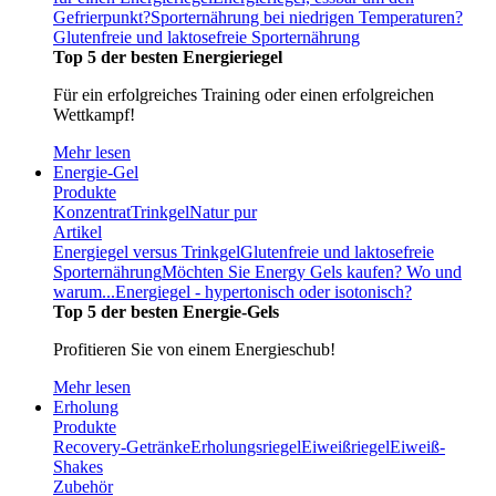
Gefrierpunkt?
Sporternährung bei niedrigen Temperaturen?
Glutenfreie und laktosefreie Sporternährung
Top 5 der besten Energieriegel
Für ein erfolgreiches Training oder einen erfolgreichen
Wettkampf!
Mehr lesen
Energie-Gel
Produkte
Konzentrat
Trinkgel
Natur pur
Artikel
Energiegel versus Trinkgel
Glutenfreie und laktosefreie
Sporternährung
Möchten Sie Energy Gels kaufen? Wo und
warum...
Energiegel - hypertonisch oder isotonisch?
Top 5 der besten Energie-Gels
Profitieren Sie von einem Energieschub!
Mehr lesen
Erholung
Produkte
Recovery-Getränke
Erholungsriegel
Eiweißriegel
Eiweiß-
Shakes
Zubehör