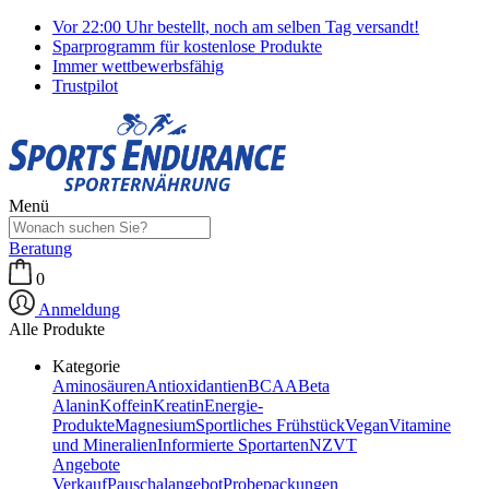
Vor 22:00 Uhr bestellt, noch am selben Tag versandt!
Sparprogramm für kostenlose Produkte
Immer wettbewerbsfähig
Trustpilot
Menü
Beratung
0
Anmeldung
Alle Produkte
Kategorie
Aminosäuren
Antioxidantien
BCAA
Beta
Alanin
Koffein
Kreatin
Energie-
Produkte
Magnesium
Sportliches Frühstück
Vegan
Vitamine
und Mineralien
Informierte Sportarten
NZVT
Angebote
Verkauf
Pauschalangebot
Probepackungen