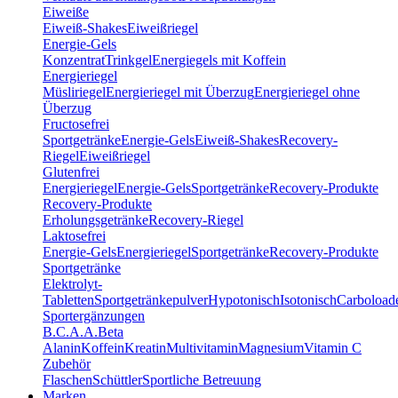
Eiweiße
Eiweiß-Shakes
Eiweißriegel
Energie-Gels
Konzentrat
Trinkgel
Energiegels mit Koffein
Energieriegel
Müsliriegel
Energieriegel mit Überzug
Energieriegel ohne
Überzug
Fructosefrei
Sportgetränke
Energie-Gels
Eiweiß-Shakes
Recovery-
Riegel
Eiweißriegel
Glutenfrei
Energieriegel
Energie-Gels
Sportgetränke
Recovery-Produkte
Recovery-Produkte
Erholungsgetränke
Recovery-Riegel
Laktosefrei
Energie-Gels
Energieriegel
Sportgetränke
Recovery-Produkte
Sportgetränke
Elektrolyt-
Tabletten
Sportgetränkepulver
Hypotonisch
Isotonisch
Carboload
Sportergänzungen
B.C.A.A.
Beta
Alanin
Koffein
Kreatin
Multivitamin
Magnesium
Vitamin C
Zubehör
Flaschen
Schüttler
Sportliche Betreuung
Marken