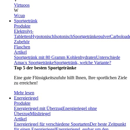
Virtuoos
W
Wcup
Sportgetränk
Produkte
Elektrolyt-
Tabletten
Hypotonisch
Isotonisch
Sportgetränkepulver
Carboload
Zubehör
Flaschen
Artikel
Sportgetränk mit 80 Gramm Kohlenhydraten
Unterschiede
Amacx Sportgetränke
Sportgetränk, welche Variante?
Top 5 der besten Sportgetränke
Eine gute Flüssigkeitszufuhr hilft Ihnen, Ihre sportlichen Ziele
zu erreichen!
Mehr lesen
Energieriegel
Produkte
Energieriegel mit Überzug
Energieriegel ohne
Überzug
Müsliriegel
Artikel
Energieriegel für verschiedene Sportarten
Der beste Zeitpunkt
für einen Energieriegel
Energieriegel, essbar um den