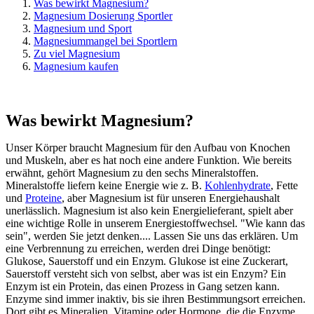
Was bewirkt Magnesium?
Magnesium Dosierung Sportler
Magnesium und Sport
Magnesiummangel bei Sportlern
Zu viel Magnesium
Magnesium kaufen
Was bewirkt Magnesium?
Unser Körper braucht Magnesium für den Aufbau von Knochen
und Muskeln, aber es hat noch eine andere Funktion. Wie bereits
erwähnt, gehört Magnesium zu den sechs Mineralstoffen.
Mineralstoffe liefern keine Energie wie z. B.
Kohlenhydrate
, Fette
und
Proteine
, aber Magnesium ist für unseren Energiehaushalt
unerlässlich. Magnesium ist also kein Energielieferant, spielt aber
eine wichtige Rolle in unserem Energiestoffwechsel. "Wie kann das
sein", werden Sie jetzt denken.... Lassen Sie uns das erklären. Um
eine Verbrennung zu erreichen, werden drei Dinge benötigt:
Glukose, Sauerstoff und ein Enzym. Glukose ist eine Zuckerart,
Sauerstoff versteht sich von selbst, aber was ist ein Enzym? Ein
Enzym ist ein Protein, das einen Prozess in Gang setzen kann.
Enzyme sind immer inaktiv, bis sie ihren Bestimmungsort erreichen.
Dort gibt es Mineralien, Vitamine oder Hormone, die die Enzyme