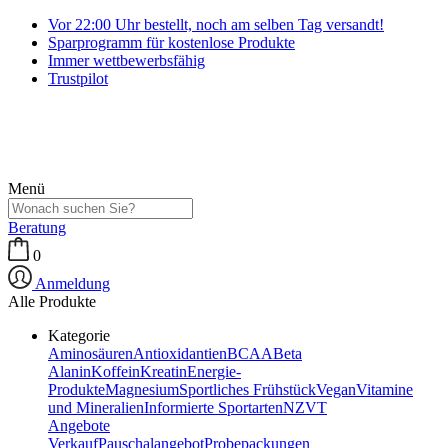
Vor 22:00 Uhr bestellt, noch am selben Tag versandt!
Sparprogramm für kostenlose Produkte
Immer wettbewerbsfähig
Trustpilot
Menü
Beratung
0
Anmeldung
Alle Produkte
Kategorie
Aminosäuren
Antioxidantien
BCAA
Beta
Alanin
Koffein
Kreatin
Energie-
Produkte
Magnesium
Sportliches Frühstück
Vegan
Vitamine
und Mineralien
Informierte Sportarten
NZVT
Angebote
Verkauf
Pauschalangebot
Probepackungen