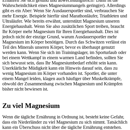
Ernähren Sie sich gesund und abwechslungsreich? Dann ist die
Wahrscheinlichkeit eines Magnesiummangels gering(er). Allerdings
gibt es ein Aber: Wenn Sie Ausdauersportler sind, verbrauchen Sie
mehr Energie. Beispiele hierfür sind Marathonläufer, Triathleten und
Ultraläufer. Wie bereits erwähnt, unterstützt Magnesium unseren
Energiehaushalt. Wenn Sie also zusätzlichen Sport treiben, braucht
Ihr Körper mehr Magnesium für Ihren Energiehaushalt. Dies ist
jedoch nicht der einzige Grund, warum Ausdauersportler mehr
Magnesium im Körper benötigen. Durch das Schwitzen verlässt ein
Teil des Minerals unseren Körper, bevor es überhaupt genutzt
werden kann. Wenn Sie sich im Trainingslager, im Sporturlaub oder
bei einem Wettkampf in einem warmen Land befinden, sollten Sie
sich bewusst sein, dass Ihr Magnesiumbedarf erhöht sein kann.
Unerklärliche Müdigkeit kann ein Hinweis darauf sein, dass zu
wenig Magnesium im Körper vorhanden ist. Sportler, die unter
einem Mangel leiden, klagen auch häufiger über Muskelkrämpfe,
obwohl der Zusammenhang zwischen Magnesium und Krämpfen
bisher nicht bewiesen ist.
Zu viel Magnesium
Wenn die tägliche Ernährung in Ordnung ist, besteht keine Gefahr,
dass ein Niederländer zu viel Magnesium zu sich nimmt. Tatsächlich
kann ein Überschuss nicht über die tägliche Ernährung entstehen.