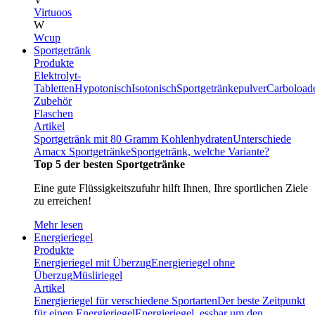
Virtuoos
W
Wcup
Sportgetränk
Produkte
Elektrolyt-
Tabletten
Hypotonisch
Isotonisch
Sportgetränkepulver
Carboload
Zubehör
Flaschen
Artikel
Sportgetränk mit 80 Gramm Kohlenhydraten
Unterschiede
Amacx Sportgetränke
Sportgetränk, welche Variante?
Top 5 der besten Sportgetränke
Eine gute Flüssigkeitszufuhr hilft Ihnen, Ihre sportlichen Ziele
zu erreichen!
Mehr lesen
Energieriegel
Produkte
Energieriegel mit Überzug
Energieriegel ohne
Überzug
Müsliriegel
Artikel
Energieriegel für verschiedene Sportarten
Der beste Zeitpunkt
für einen Energieriegel
Energieriegel, essbar um den