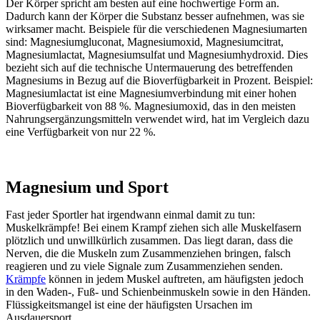
Der Körper spricht am besten auf eine hochwertige Form an.
Dadurch kann der Körper die Substanz besser aufnehmen, was sie
wirksamer macht. Beispiele für die verschiedenen Magnesiumarten
sind: Magnesiumgluconat, Magnesiumoxid, Magnesiumcitrat,
Magnesiumlactat, Magnesiumsulfat und Magnesiumhydroxid. Dies
bezieht sich auf die technische Untermauerung des betreffenden
Magnesiums in Bezug auf die Bioverfügbarkeit in Prozent. Beispiel:
Magnesiumlactat ist eine Magnesiumverbindung mit einer hohen
Bioverfügbarkeit von 88 %. Magnesiumoxid, das in den meisten
Nahrungsergänzungsmitteln verwendet wird, hat im Vergleich dazu
eine Verfügbarkeit von nur 22 %.
Magnesium und Sport
Fast jeder Sportler hat irgendwann einmal damit zu tun:
Muskelkrämpfe! Bei einem Krampf ziehen sich alle Muskelfasern
plötzlich und unwillkürlich zusammen. Das liegt daran, dass die
Nerven, die die Muskeln zum Zusammenziehen bringen, falsch
reagieren und zu viele Signale zum Zusammenziehen senden.
Krämpfe
können in jedem Muskel auftreten, am häufigsten jedoch
in den Waden-, Fuß- und Schienbeinmuskeln sowie in den Händen.
Flüssigkeitsmangel ist eine der häufigsten Ursachen im
Ausdauersport.