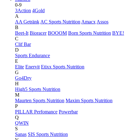
0-9
3Action
4Gold
A
AA Getränk
AC Sports Nutrition
Amacx
Assos
B
Beet-It
Bioracer
BOOOM
Born Sports Nutrition
BYE!
C
Clif Bar
D
Sports Endurance
E
Elite
Enervit
Etixx Sports Nutrition
G
Go4Dry
H
High5 Sports Nutrition
M
Maurten Sports Nutrition
Maxim Sports Nutrition
P
PILLAR Perfomance
Powerbar
Q
QWIN
S
Sanas
SIS Sports Nutrition
V