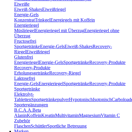
Eiweiße
Eiweiß-Shakes
Eiweißriegel
Energie-Gels
Konzentrat
Trinkgel
Energiegels mit Koffein
Energieriegel
Müsliriegel
Energieriegel mit Überzug
Energieriegel ohne
Überzug
Fructosefrei
Sportgetränke
Energie-Gels
Eiweiß-Shakes
Recovery-
Riegel
Eiweißriegel
Glutenfrei
Energieriegel
Energie-Gels
Sportgetränke
Recovery-Produkte
Recovery-Produkte
Erholungsgetränke
Recovery-Riegel
Laktosefrei
Energie-Gels
Energieriegel
Sportgetränke
Recovery-Produkte
Sportgetränke
Elektrolyt-
Tabletten
Sportgetränkepulver
Hypotonisch
Isotonisch
Carboload
Sportergänzungen
B.C.A.A.
Beta
Alanin
Koffein
Kreatin
Multivitamin
Magnesium
Vitamin C
Zubehör
Flaschen
Schüttler
Sportliche Betreuung
Marken