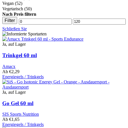
Vegan
(52)
Vegetarisch
(50)
Nach Preis filtern
Filter
Mindestpreis
Maximaler
Schließen Sie
Preis
Ja, auf Lager
Trinkgel 60 ml
Amacx
Ab
€
2,29
Energiegels / Trinkgels
Dieses
Produkt
hat
Ja, auf Lager
mehrere
Varianten.
Go Gel 60 ml
Die
Optionen
SIS Sports Nutrition
können
Ab
€
1,65
auf
Energiegels / Trinkgels
der