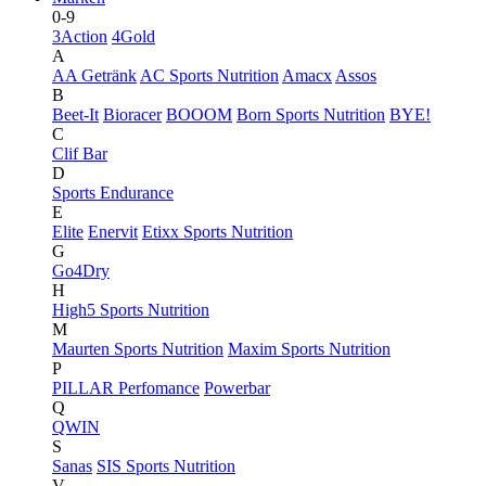
0-9
3Action
4Gold
A
AA Getränk
AC Sports Nutrition
Amacx
Assos
B
Beet-It
Bioracer
BOOOM
Born Sports Nutrition
BYE!
C
Clif Bar
D
Sports Endurance
E
Elite
Enervit
Etixx Sports Nutrition
G
Go4Dry
H
High5 Sports Nutrition
M
Maurten Sports Nutrition
Maxim Sports Nutrition
P
PILLAR Perfomance
Powerbar
Q
QWIN
S
Sanas
SIS Sports Nutrition
V