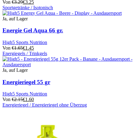
Von
€
3.29
€
3.25
auf
Sportgetränke / Isotonisch
der
Dieses
Produktseite
Produkt
Ja, auf Lager
ausgewählt
hat
werden
mehrere
Energie Gel Aqua 66 gr.
Varianten.
Die
High5 Sports Nutrition
Optionen
Von
€
1.65
€
1.45
können
Energiegels / Trinkgels
auf
Dieses
der
Produkt
Produktseite
hat
Ja, auf Lager
ausgewählt
mehrere
werden
Varianten.
Energieriegel 55 gr
Die
Optionen
High5 Sports Nutrition
können
Von
€
2.15
€
1.60
auf
Energieriegel / Energieriegel ohne Überzug
der
Dieses
Produktseite
Produkt
ausgewählt
hat
werden
mehrere
Varianten.
Die