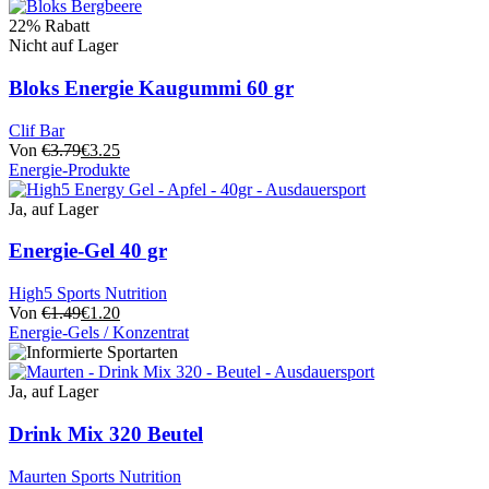
Dieses
Produktseite
Produkt
22% Rabatt
ausgewählt
hat
Nicht auf Lager
werden
mehrere
Varianten.
Bloks Energie Kaugummi 60 gr
Die
Optionen
Clif Bar
können
Von
€
3.79
€
3.25
auf
Energie-Produkte
der
Dieses
Produktseite
Produkt
Ja, auf Lager
ausgewählt
hat
werden
mehrere
Energie-Gel 40 gr
Varianten.
Die
High5 Sports Nutrition
Optionen
Von
€
1.49
€
1.20
können
Energie-Gels / Konzentrat
auf
Dieses
der
Produkt
Produktseite
hat
Ja, auf Lager
ausgewählt
mehrere
werden
Varianten.
Drink Mix 320 Beutel
Die
Optionen
Maurten Sports Nutrition
können