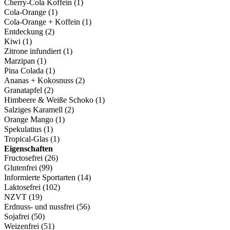
Cherry-Cola Koffein
(1)
Cola-Orange
(1)
Cola-Orange + Koffein
(1)
Entdeckung
(2)
Kiwi
(1)
Zitrone infundiert
(1)
Marzipan
(1)
Pina Colada
(1)
Ananas + Kokosnuss
(2)
Granatapfel
(2)
Himbeere & Weiße Schoko
(1)
Salziges Karamell
(2)
Orange Mango
(1)
Spekulatius
(1)
Tropical-Glas
(1)
Eigenschaften
Fructosefrei
(26)
Glutenfrei
(99)
Informierte Sportarten
(14)
Laktosefrei
(102)
NZVT
(19)
Erdnuss- und nussfrei
(56)
Sojafrei
(50)
Weizenfrei
(51)