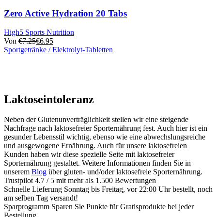
werden
mehrere
Varianten.
Zero Active Hydration 20 Tabs
Die
Optionen
High5 Sports Nutrition
können
Von
€
7.25
€
6.95
auf
Sportgetränke / Elektrolyt-Tabletten
der
Dieses
Produktseite
Produkt
ausgewählt
hat
werden
mehrere
Varianten.
Laktoseintoleranz
Die
Optionen
können
Neben der Glutenunverträglichkeit stellen wir eine steigende
auf
Nachfrage nach laktosefreier Sporternährung fest. Auch hier ist ein
der
gesunder Lebensstil wichtig, ebenso wie eine abwechslungsreiche
Produktseite
und ausgewogene Ernährung. Auch für unsere laktosefreien
ausgewählt
Kunden haben wir diese spezielle Seite mit laktosefreier
werden
Sporternährung gestaltet. Weitere Informationen finden Sie in
unserem
Blog
über gluten- und/oder laktosefreie Sporternährung.
Trustpilot
4.7 / 5 mit mehr als 1.500 Bewertungen
Schnelle Lieferung
Sonntag bis Freitag, vor 22:00 Uhr bestellt, noch
am selben Tag versandt!
Sparprogramm
Sparen Sie Punkte für Gratisprodukte bei jeder
Bestellung