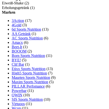
Eiweiß-Shake
(2)
Erholungsgetränk
(1)
Marken
3Action
(17)
4Gold
(3)
6d Sports Nutrition
(13)
AA Getränk
(1)
AC Sports Nutrition
(6)
Amacx
(6)
Beet-It
(1)
BOOOM
(2)
Born Sports Nutrition
(11)
BYE!
(5)
Clif Bar
(1)
Etixx Sports Nutrition
(13)
High5 Sports Nutrition
(7)
Maurten Sports Nutrition
(9)
Maxim Sports Nutrition
(5)
PILLAR Perfomance
(6)
Powerbar
(11)
QWIN
(10)
SIS Sports Nutrition
(10)
Virtuoos
(11)
Wcup
(11)