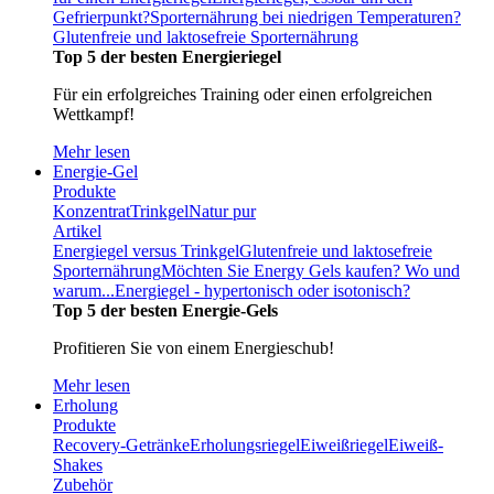
Gefrierpunkt?
Sporternährung bei niedrigen Temperaturen?
Glutenfreie und laktosefreie Sporternährung
Top 5 der besten Energieriegel
Für ein erfolgreiches Training oder einen erfolgreichen
Wettkampf!
Mehr lesen
Energie-Gel
Produkte
Konzentrat
Trinkgel
Natur pur
Artikel
Energiegel versus Trinkgel
Glutenfreie und laktosefreie
Sporternährung
Möchten Sie Energy Gels kaufen? Wo und
warum...
Energiegel - hypertonisch oder isotonisch?
Top 5 der besten Energie-Gels
Profitieren Sie von einem Energieschub!
Mehr lesen
Erholung
Produkte
Recovery-Getränke
Erholungsriegel
Eiweißriegel
Eiweiß-
Shakes
Zubehör