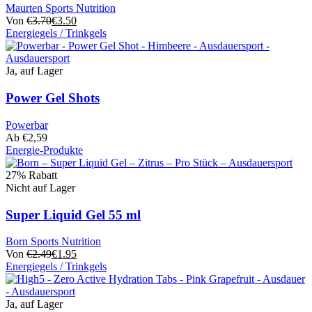
Optionen
Maurten Sports Nutrition
können
Von
€
3.70
€
3.50
auf
Energiegels / Trinkgels
der
Dieses
Produktseite
Produkt
ausgewählt
hat
Ja, auf Lager
werden
mehrere
Varianten.
Power Gel Shots
Die
Optionen
Powerbar
können
Ab
€
2,59
auf
Energie-Produkte
der
Dieses
Produktseite
Produkt
27% Rabatt
ausgewählt
hat
Nicht auf Lager
werden
mehrere
Varianten.
Super Liquid Gel 55 ml
Die
Optionen
Born Sports Nutrition
können
Von
€
2.49
€
1.95
auf
Energiegels / Trinkgels
der
Dieses
Produktseite
Produkt
ausgewählt
hat
Ja, auf Lager