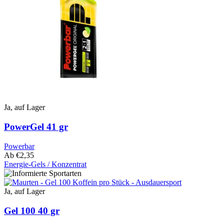
Optionen
können
auf
der
Produktseite
ausgewählt
werden
Ja, auf Lager
PowerGel 41 gr
Powerbar
Ab
€
2,35
Energie-Gels / Konzentrat
Dieses
Produkt
hat
Ja, auf Lager
mehrere
Varianten.
Gel 100 40 gr
Die