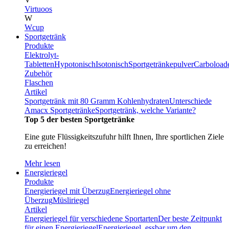
Virtuoos
W
Wcup
Sportgetränk
Produkte
Elektrolyt-
Tabletten
Hypotonisch
Isotonisch
Sportgetränkepulver
Carboload
Zubehör
Flaschen
Artikel
Sportgetränk mit 80 Gramm Kohlenhydraten
Unterschiede
Amacx Sportgetränke
Sportgetränk, welche Variante?
Top 5 der besten Sportgetränke
Eine gute Flüssigkeitszufuhr hilft Ihnen, Ihre sportlichen Ziele
zu erreichen!
Mehr lesen
Energieriegel
Produkte
Energieriegel mit Überzug
Energieriegel ohne
Überzug
Müsliriegel
Artikel
Energieriegel für verschiedene Sportarten
Der beste Zeitpunkt
für einen Energieriegel
Energieriegel, essbar um den