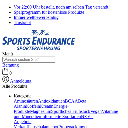
Vor 22:00 Uhr bestellt, noch am selben Tag versandt!
Sparprogramm für kostenlose Produkte
Immer wettbewerbsfähig
Trustpilot
Menü
Beratung
0
Anmeldung
Alle Produkte
Kategorie
Aminosäuren
Antioxidantien
BCAA
Beta
Alanin
Koffein
Kreatin
Energie-
Produkte
Magnesium
Sportliches Frühstück
Vegan
Vitamine
und Mineralien
Informierte Sportarten
NZVT
Angebote
Verkauf
Pauschalangebot
Probepackungen