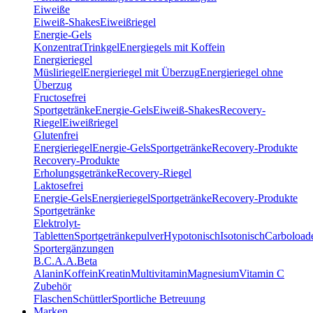
Eiweiße
Eiweiß-Shakes
Eiweißriegel
Energie-Gels
Konzentrat
Trinkgel
Energiegels mit Koffein
Energieriegel
Müsliriegel
Energieriegel mit Überzug
Energieriegel ohne
Überzug
Fructosefrei
Sportgetränke
Energie-Gels
Eiweiß-Shakes
Recovery-
Riegel
Eiweißriegel
Glutenfrei
Energieriegel
Energie-Gels
Sportgetränke
Recovery-Produkte
Recovery-Produkte
Erholungsgetränke
Recovery-Riegel
Laktosefrei
Energie-Gels
Energieriegel
Sportgetränke
Recovery-Produkte
Sportgetränke
Elektrolyt-
Tabletten
Sportgetränkepulver
Hypotonisch
Isotonisch
Carboload
Sportergänzungen
B.C.A.A.
Beta
Alanin
Koffein
Kreatin
Multivitamin
Magnesium
Vitamin C
Zubehör
Flaschen
Schüttler
Sportliche Betreuung
Marken