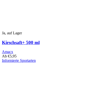
Ja, auf Lager
Kirschsaft+ 500 ml
Amacx
Ab
€
5,95
Informierte Sportarten
Dieses
Produkt
hat
mehrere
Varianten.
Die
Optionen
können
auf
der
Produktseite