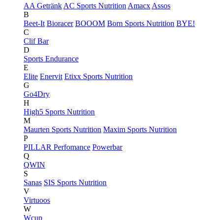
AA Getränk
AC Sports Nutrition
Amacx
Assos
B
Beet-It
Bioracer
BOOOM
Born Sports Nutrition
BYE!
C
Clif Bar
D
Sports Endurance
E
Elite
Enervit
Etixx Sports Nutrition
G
Go4Dry
H
High5 Sports Nutrition
M
Maurten Sports Nutrition
Maxim Sports Nutrition
P
PILLAR Perfomance
Powerbar
Q
QWIN
S
Sanas
SIS Sports Nutrition
V
Virtuoos
W
Wcup