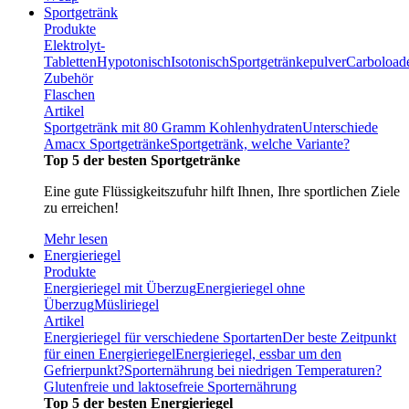
Sportgetränk
Produkte
Elektrolyt-
Tabletten
Hypotonisch
Isotonisch
Sportgetränkepulver
Carboload
Zubehör
Flaschen
Artikel
Sportgetränk mit 80 Gramm Kohlenhydraten
Unterschiede
Amacx Sportgetränke
Sportgetränk, welche Variante?
Top 5 der besten Sportgetränke
Eine gute Flüssigkeitszufuhr hilft Ihnen, Ihre sportlichen Ziele
zu erreichen!
Mehr lesen
Energieriegel
Produkte
Energieriegel mit Überzug
Energieriegel ohne
Überzug
Müsliriegel
Artikel
Energieriegel für verschiedene Sportarten
Der beste Zeitpunkt
für einen Energieriegel
Energieriegel, essbar um den
Gefrierpunkt?
Sporternährung bei niedrigen Temperaturen?
Glutenfreie und laktosefreie Sporternährung
Top 5 der besten Energieriegel