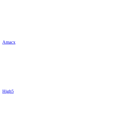
Amacx
High5