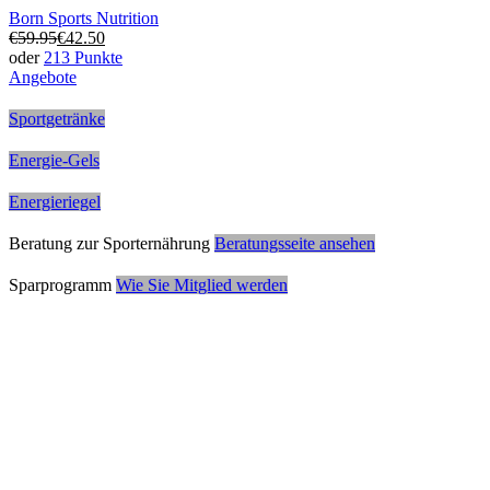
Born Sports Nutrition
€
59.95
€
42.50
oder
213 Punkte
Angebote
Dieses
Produkt
Sportgetränke
hat
mehrere
Energie-Gels
Varianten.
Die
Energieriegel
Optionen
können
Beratung zur Sporternährung
Beratungsseite ansehen
auf
der
Sparprogramm
Wie Sie Mitglied werden
Produktseite
ausgewählt
werden