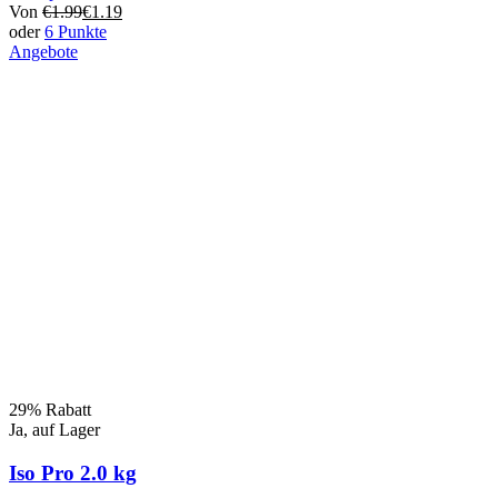
Von
€
1.99
€
1.19
oder
6 Punkte
Angebote
Dieses
Produkt
hat
mehrere
Varianten.
Die
Optionen
können
auf
der
Produktseite
ausgewählt
werden
29% Rabatt
Ja, auf Lager
Iso Pro 2.0 kg