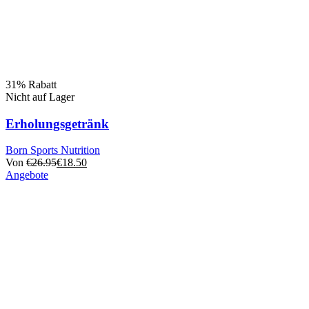
31% Rabatt
Nicht auf Lager
Erholungsgetränk
Born Sports Nutrition
Von
€
26.95
€
18.50
Angebote
Dieses
Produkt
hat
mehrere
Varianten.
Die
Optionen
können
auf
der