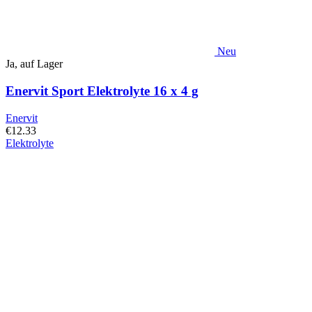
ausgewählt
werden
Neu
Ja, auf Lager
Enervit Sport Elektrolyte 16 x 4 g
Enervit
€
12.33
Elektrolyte