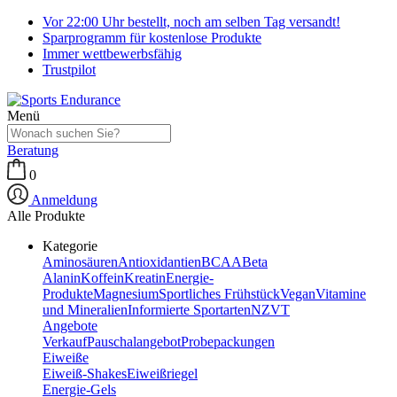
Vor 22:00 Uhr bestellt, noch am selben Tag versandt!
Sparprogramm für kostenlose Produkte
Immer wettbewerbsfähig
Trustpilot
Menü
Beratung
0
Anmeldung
Alle Produkte
Kategorie
Aminosäuren
Antioxidantien
BCAA
Beta
Alanin
Koffein
Kreatin
Energie-
Produkte
Magnesium
Sportliches Frühstück
Vegan
Vitamine
und Mineralien
Informierte Sportarten
NZVT
Angebote
Verkauf
Pauschalangebot
Probepackungen
Eiweiße
Eiweiß-Shakes
Eiweißriegel
Energie-Gels