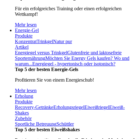
Für ein erfolgreiches Training oder einen erfolgreichen
Wettkampf!
Mehr lesen
Energie-Gel
Produkte
Konzentrat
Trinkgel
Natur pur
Artikel
Energiegel versus Trinkgel
Glutenfreie und laktosefreie
Sporternährung
Möchten Sie Energy Gels kaufen? Wo und
warum...
Energiegel - hypertonisch oder isotonisch?
Top 5 der besten Energie-Gels
Profitieren Sie von einem Energieschub!
Mehr lesen
Erholung
Produkte
Recovery-Getränke
Erholungsriegel
Eiweißriegel
Eiweiß-
Shakes
Zubehör
Sportliche Betreuung
Schüttler
Top 5 der besten Eiweißshakes