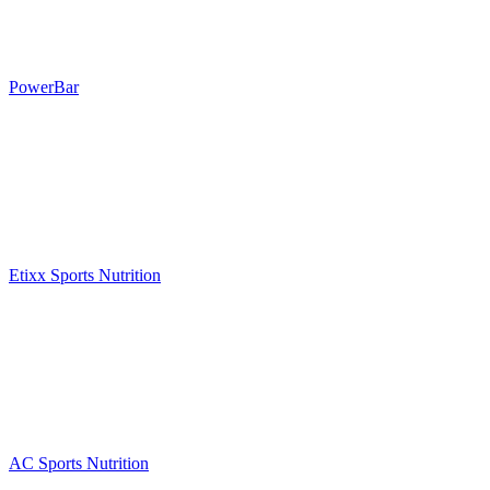
auf
der
Produktseite
ausgewählt
werden
PowerBar
Etixx Sports Nutrition
AC Sports Nutrition