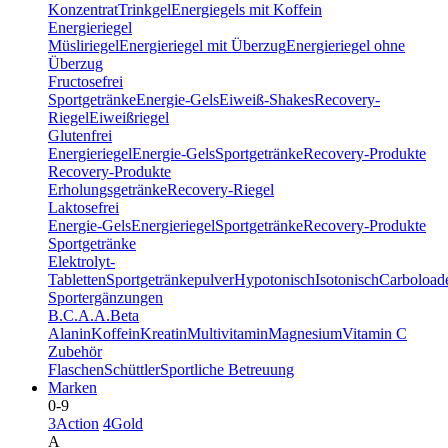
Konzentrat
Trinkgel
Energiegels mit Koffein
Energieriegel
Müsliriegel
Energieriegel mit Überzug
Energieriegel ohne
Überzug
Fructosefrei
Sportgetränke
Energie-Gels
Eiweiß-Shakes
Recovery-
Riegel
Eiweißriegel
Glutenfrei
Energieriegel
Energie-Gels
Sportgetränke
Recovery-Produkte
Recovery-Produkte
Erholungsgetränke
Recovery-Riegel
Laktosefrei
Energie-Gels
Energieriegel
Sportgetränke
Recovery-Produkte
Sportgetränke
Elektrolyt-
Tabletten
Sportgetränkepulver
Hypotonisch
Isotonisch
Carboload
Sportergänzungen
B.C.A.A.
Beta
Alanin
Koffein
Kreatin
Multivitamin
Magnesium
Vitamin C
Zubehör
Flaschen
Schüttler
Sportliche Betreuung
Marken
0-9
3Action
4Gold
A