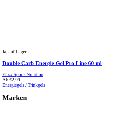
auf
der
Produktseite
ausgewählt
werden
Ja, auf Lager
Double Carb Energie-Gel Pro Line 60 ml
Etixx Sports Nutrition
Ab
€
2,99
Energiegels / Trinkgels
Dieses
Produkt
Marken
hat
mehrere
Varianten.
Die
Optionen
können