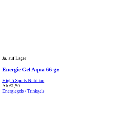
Optionen
können
auf
der
Produktseite
ausgewählt
werden
Ja, auf Lager
Energie Gel Aqua 66 gr.
High5 Sports Nutrition
Ab
€
1,50
Energiegels / Trinkgels
Dieses
Produkt
hat
mehrere
Varianten.
Die
Optionen