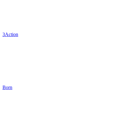
3Action
Born