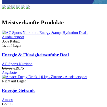
Meistverkaufte Produkte
35% Rabatt
Ja, auf Lager
Energie & Flüssigkeitszufuhr Deal
AC Sports Nutrition
Ursprünglicher
Aktueller
€
45.80
€
29.75
Preis
Preis:
Angebote
war:
29,75
45,80
€.
Nicht auf Lager
€.
Energie-Getränk
Amacx
€
27.95