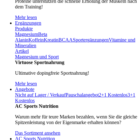
Proteine unterstützen die schnelle Erholung der Muskeln nach
dem Training!
Mehr lesen
Ergänzungen
Produkte
Magnesium
Beta
Alanin
Koffein
Kreatin
BCAA
Sportergänzungen
Vitamine und
Mineralien
Artikel
Magnesium und Sport
Virtuose Sportnahrung
Ultimative dopingfreie Sportnahrung!
Mehr lesen
Angebote
Nicht auf Lager / Verkauf
Pauschalangebot
2+1 Kostenlos
3+1
Kostenlos
AC Sports Nutrition
Warum mehr für teure Marken bezahlen, wenn Sie die gleiche
Spitzenleistung von der Eigenmarke erhalten können?
Das Sortiment ansehen
AC Sports Nutrition