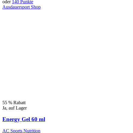
oder
140 Punkte
Ausdauersport Shop
Dieses
Produkt
hat
mehrere
Varianten.
Die
Optionen
können
auf
der
Produktseite
ausgewählt
werden
55 % Rabatt
Ja, auf Lager
Energy Gel 60 ml
AC Sports Nutrition