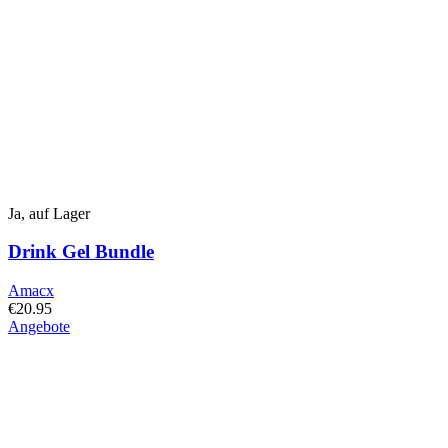
Ja, auf Lager
Drink Gel Bundle
Amacx
€
20.95
Angebote
Dieses
Produkt
hat
mehrere
Varianten.
Die