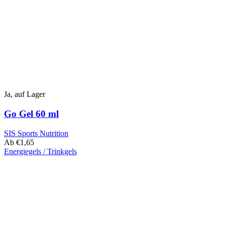
können
auf
der
Produktseite
ausgewählt
werden
Ja, auf Lager
Go Gel 60 ml
SIS Sports Nutrition
Ab
€
1,65
Energiegels / Trinkgels
Dieses
Produkt
hat
mehrere
Varianten.
Die
Optionen
können