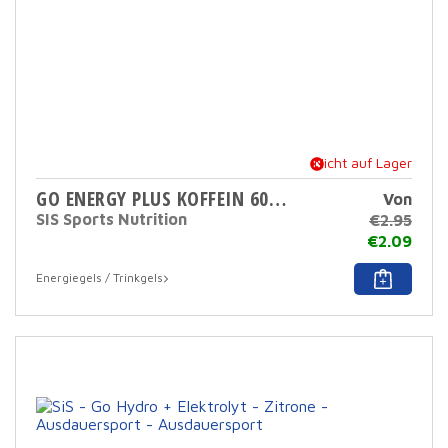
Nicht auf Lager
GO ENERGY PLUS KOFFEIN 60 ML
Von
SIS Sports Nutrition
€
2.95
€
2.09
Dies
Energiegels / Trinkgels
Prod
hat
mehr
Varia
Die
Opti
könn
auf
der