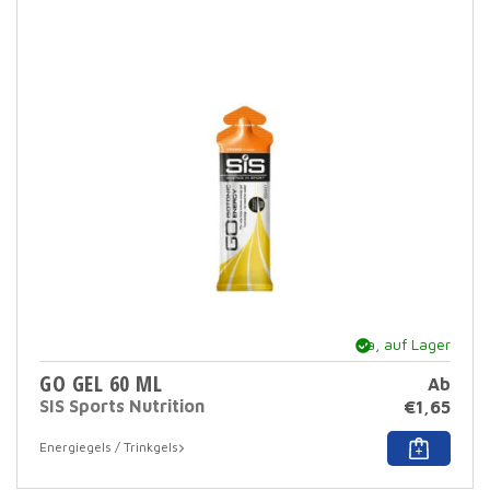
Ja, auf Lager
GO GEL 60 ML
Ab
SIS Sports Nutrition
€
1,65
Dies
Energiegels / Trinkgels
Prod
hat