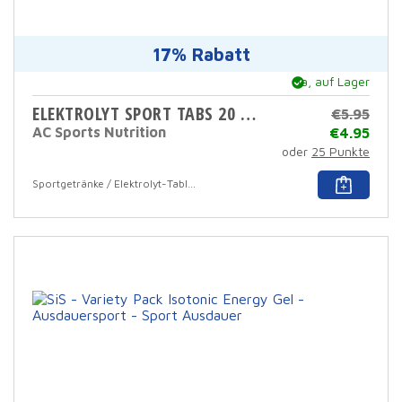
17% Rabatt
Ja, auf Lager
ELEKTROLYT SPORT TABS 20 X 4 G
€
5.95
AC Sports Nutrition
€
4.95
oder
25 Punkte
Dies
Sportgetränke / Elektrolyt-Tabletten
Prod
hat
mehr
Varia
Die
Opti
könn
auf
der
Prod
ausg
werd