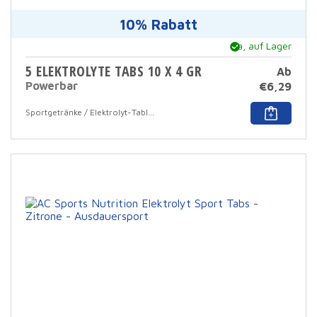
10% Rabatt
Ja, auf Lager
5 ELEKTROLYTE TABS 10 X 4 GR
Ab
Powerbar
€
6,29
Dies
Sportgetränke / Elektrolyt-Tabletten
Prod
hat
mehr
Varia
Die
Opti
könn
auf
der
Prod
ausg
werd