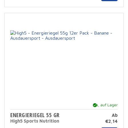
hat
mehr
Varia
Die
Opti
könn
auf
der
Prod
ausg
werd
Ja, auf Lager
ENERGIERIEGEL 55 GR
Ab
High5 Sports Nutrition
€
2,14