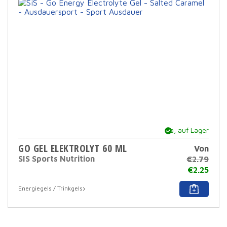
auf
der
Prod
ausg
werd
Ja, auf Lager
GO GEL ELEKTROLYT 60 ML
Von
SIS Sports Nutrition
€
2.79
€
2.25
Dies
Energiegels / Trinkgels
Prod
hat
mehr
Varia