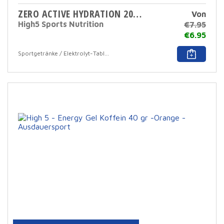
ZERO ACTIVE HYDRATION 20 TABS
Von
High5 Sports Nutrition
€
7.95
€
6.95
Dies
Sportgetränke / Elektrolyt-Tabletten
Prod
hat
mehr
Varia
Die
Opti
könn
auf
der
Prod
ausg
werd