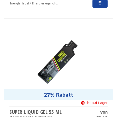
Dies
Energieriegel / Energieriegel ohne Überzug
Prod
hat
mehr
Varia
Die
Opti
könn
auf
der
Prod
ausg
werd
27% Rabatt
Nicht auf Lager
SUPER LIQUID GEL 55 ML
Von