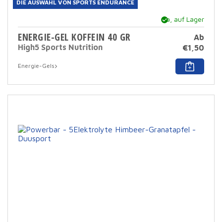
DIE AUSWAHL VON SPORTS ENDURANCE
Ja, auf Lager
ENERGIE-GEL KOFFEIN 40 GR
Ab
High5 Sports Nutrition
€
1,50
Dies
Energie-Gels
Prod
hat
mehr
Varia
Die
Opti
könn
auf
der
Prod
ausg
werd