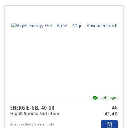
mehr
Varia
Die
Opti
könn
auf
der
Prod
ausg
werd
Ja, auf Lager
ENERGIE-GEL 40 GR
Ab
High5 Sports Nutrition
€
1,40
Dies
Energie-Gels / Konzentrat
Prod