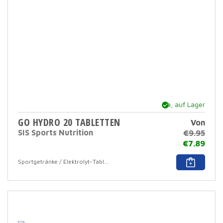
Prod
ausg
werd
Ja, auf Lager
GO HYDRO 20 TABLETTEN
Von
SIS Sports Nutrition
€
9.95
€
7.89
Dies
Sportgetränke / Elektrolyt-Tabletten
Prod
hat
mehr
Varia
Die
Opti
könn