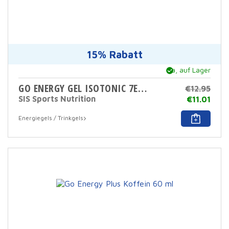
15% Rabatt
Ja, auf Lager
GO ENERGY GEL ISOTONIC 7ER-PACK
€
12.95
SIS Sports Nutrition
Ursp
€
11.01
Prei
Der
Energiegels / Trinkgels
war:
aktu
12,9
Prei
€.
betr
11,0
€.