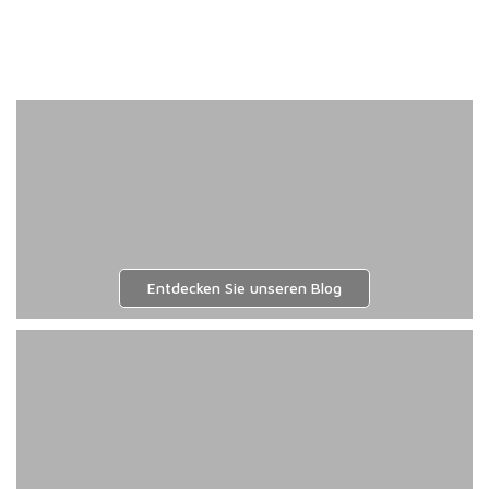
Die
Opti
könn
auf
der
Prod
ausg
werd
Entdecken Sie unseren Blog