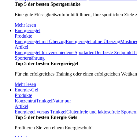
Top 5 der besten Sportgetränke
Eine gute Flüssigkeitszufuhr hilft Ihnen, Ihre sportlichen Ziele 
Mehr lesen
Energieriegel
Produkte
Energieriegel mit Überzug
Energieriegel ohne Überzug
Müslirie
Artikel
Energieriegel für verschiedene Sportarten
Der beste Zeitpunkt f
Sporternährung
Top 5 der besten Energieriegel
Für ein erfolgreiches Training oder einen erfolgreichen Wettka
Mehr lesen
Energie-Gel
Produkte
Konzentrat
Trinkgel
Natur pur
Artikel
Energiegel versus Trinkgel
Glutenfreie und laktosefreie Sporte
Top 5 der besten Energie-Gels
Profitieren Sie von einem Energieschub!