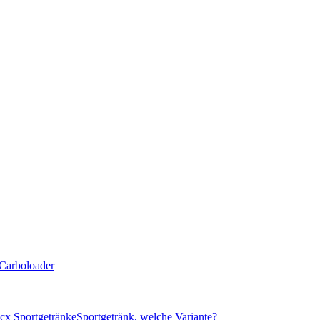
Carboloader
cx Sportgetränke
Sportgetränk, welche Variante?