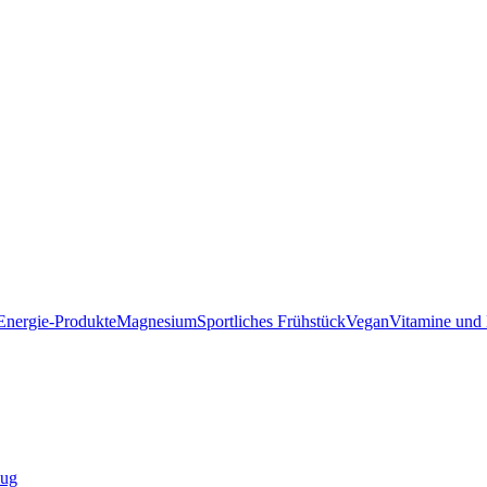
Energie-Produkte
Magnesium
Sportliches Frühstück
Vegan
Vitamine und 
zug