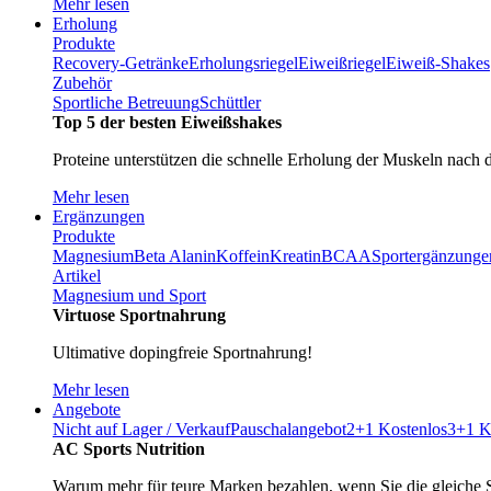
Mehr lesen
Erholung
Produkte
Recovery-Getränke
Erholungsriegel
Eiweißriegel
Eiweiß-Shakes
Zubehör
Sportliche Betreuung
Schüttler
Top 5 der besten Eiweißshakes
Proteine unterstützen die schnelle Erholung der Muskeln nach 
Mehr lesen
Ergänzungen
Produkte
Magnesium
Beta Alanin
Koffein
Kreatin
BCAA
Sportergänzunge
Artikel
Magnesium und Sport
Virtuose Sportnahrung
Ultimative dopingfreie Sportnahrung!
Mehr lesen
Angebote
Nicht auf Lager / Verkauf
Pauschalangebot
2+1 Kostenlos
3+1 K
AC Sports Nutrition
Warum mehr für teure Marken bezahlen, wenn Sie die gleiche 