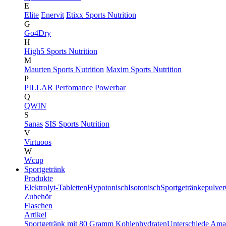
E
Elite
Enervit
Etixx Sports Nutrition
G
Go4Dry
H
High5 Sports Nutrition
M
Maurten Sports Nutrition
Maxim Sports Nutrition
P
PILLAR Perfomance
Powerbar
Q
QWIN
S
Sanas
SIS Sports Nutrition
V
Virtuoos
W
Wcup
Sportgetränk
Produkte
Elektrolyt-Tabletten
Hypotonisch
Isotonisch
Sportgetränkepulver
Zubehör
Flaschen
Artikel
Sportgetränk mit 80 Gramm Kohlenhydraten
Unterschiede Ama