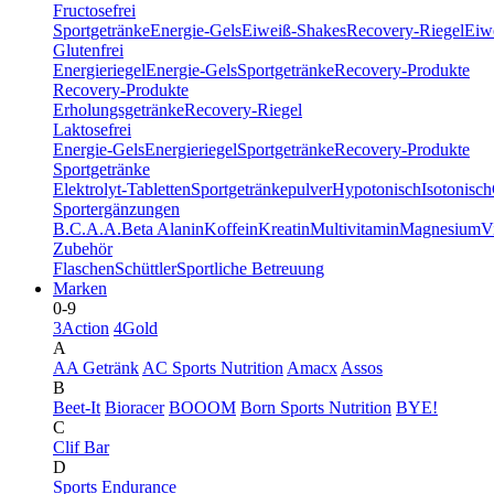
Fructosefrei
Sportgetränke
Energie-Gels
Eiweiß-Shakes
Recovery-Riegel
Eiwe
Glutenfrei
Energieriegel
Energie-Gels
Sportgetränke
Recovery-Produkte
Recovery-Produkte
Erholungsgetränke
Recovery-Riegel
Laktosefrei
Energie-Gels
Energieriegel
Sportgetränke
Recovery-Produkte
Sportgetränke
Elektrolyt-Tabletten
Sportgetränkepulver
Hypotonisch
Isotonisch
Sportergänzungen
B.C.A.A.
Beta Alanin
Koffein
Kreatin
Multivitamin
Magnesium
V
Zubehör
Flaschen
Schüttler
Sportliche Betreuung
Marken
0-9
3Action
4Gold
A
AA Getränk
AC Sports Nutrition
Amacx
Assos
B
Beet-It
Bioracer
BOOOM
Born Sports Nutrition
BYE!
C
Clif Bar
D
Sports Endurance