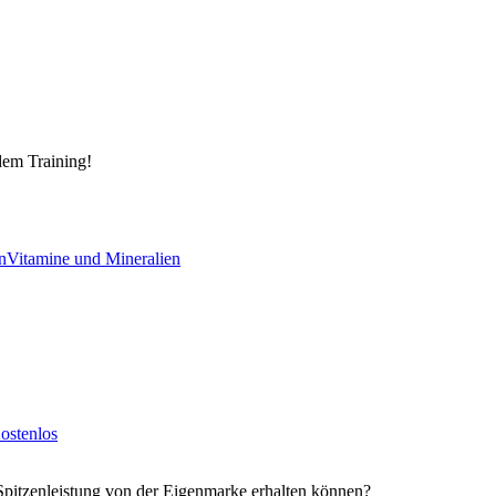
dem Training!
n
Vitamine und Mineralien
ostenlos
Spitzenleistung von der Eigenmarke erhalten können?