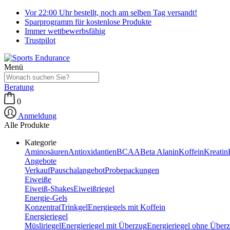
Vor 22:00 Uhr bestellt, noch am selben Tag versandt!
Sparprogramm für kostenlose Produkte
Immer wettbewerbsfähig
Trustpilot
Menü
Beratung
0
Anmeldung
Alle Produkte
Kategorie
Aminosäuren
Antioxidantien
BCAA
Beta Alanin
Koffein
Kreatin
Angebote
Verkauf
Pauschalangebot
Probepackungen
Eiweiße
Eiweiß-Shakes
Eiweißriegel
Energie-Gels
Konzentrat
Trinkgel
Energiegels mit Koffein
Energieriegel
Müsliriegel
Energieriegel mit Überzug
Energieriegel ohne Über