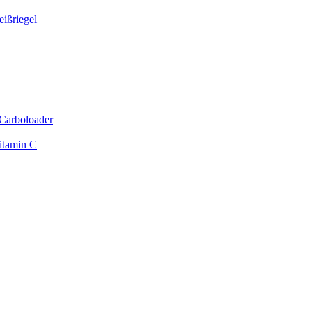
ißriegel
Carboloader
itamin C