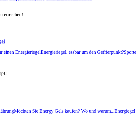
zu erreichen!
gel
ür einen Energieriegel
Energieriegel, essbar um den Gefrierpunkt?
Sport
mpf!
rnährung
Möchten Sie Energy Gels kaufen? Wo und warum...
Energiegel 