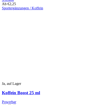
Ab
€
2,25
Sportergänzungen / Koffein
Dieses
Produkt
hat
mehrere
Varianten.
Diese
Option
kann
auf
der
Produktseite
ausgewählt
werden
Ja, auf Lager
Koffein Boost 25 ml
Powerbar