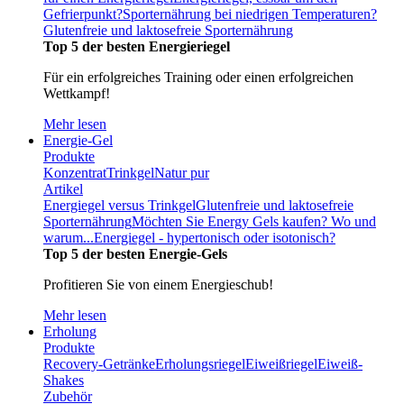
Gefrierpunkt?
Sporternährung bei niedrigen Temperaturen?
Glutenfreie und laktosefreie Sporternährung
Top 5 der besten Energieriegel
Für ein erfolgreiches Training oder einen erfolgreichen
Wettkampf!
Mehr lesen
Energie-Gel
Produkte
Konzentrat
Trinkgel
Natur pur
Artikel
Energiegel versus Trinkgel
Glutenfreie und laktosefreie
Sporternährung
Möchten Sie Energy Gels kaufen? Wo und
warum...
Energiegel - hypertonisch oder isotonisch?
Top 5 der besten Energie-Gels
Profitieren Sie von einem Energieschub!
Mehr lesen
Erholung
Produkte
Recovery-Getränke
Erholungsriegel
Eiweißriegel
Eiweiß-
Shakes
Zubehör