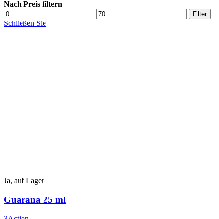
Nach Preis filtern
Min.
Max.
Filter
Preis
Preis
Schließen Sie
Ja, auf Lager
Guarana 25 ml
3Action