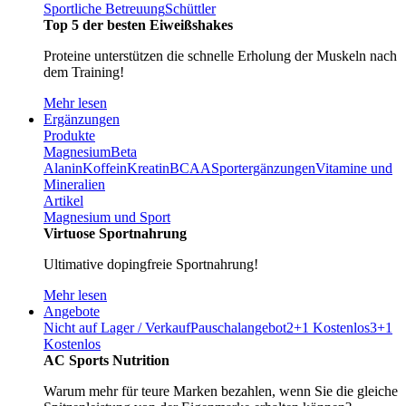
Sportliche Betreuung
Schüttler
Top 5 der besten Eiweißshakes
Proteine unterstützen die schnelle Erholung der Muskeln nach
dem Training!
Mehr lesen
Ergänzungen
Produkte
Magnesium
Beta
Alanin
Koffein
Kreatin
BCAA
Sportergänzungen
Vitamine und
Mineralien
Artikel
Magnesium und Sport
Virtuose Sportnahrung
Ultimative dopingfreie Sportnahrung!
Mehr lesen
Angebote
Nicht auf Lager / Verkauf
Pauschalangebot
2+1 Kostenlos
3+1
Kostenlos
AC Sports Nutrition
Warum mehr für teure Marken bezahlen, wenn Sie die gleiche