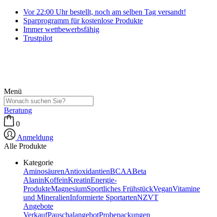
Vor 22:00 Uhr bestellt, noch am selben Tag versandt!
Sparprogramm für kostenlose Produkte
Immer wettbewerbsfähig
Trustpilot
Menü
Beratung
0
Anmeldung
Alle Produkte
Kategorie
Aminosäuren
Antioxidantien
BCAA
Beta
Alanin
Koffein
Kreatin
Energie-
Produkte
Magnesium
Sportliches Frühstück
Vegan
Vitamine
und Mineralien
Informierte Sportarten
NZVT
Angebote
Verkauf
Pauschalangebot
Probepackungen