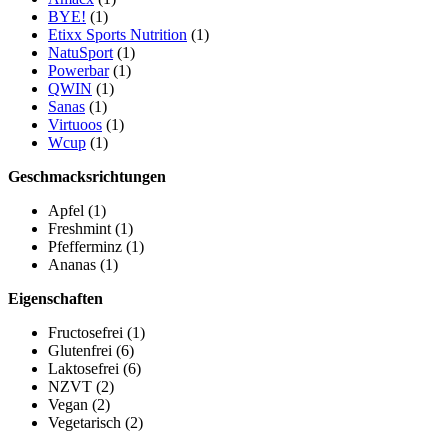
BYE!
(1)
Etixx Sports Nutrition
(1)
NatuSport
(1)
Powerbar
(1)
QWIN
(1)
Sanas
(1)
Virtuoos
(1)
Wcup
(1)
Geschmacksrichtungen
Apfel
(1)
Freshmint
(1)
Pfefferminz
(1)
Ananas
(1)
Eigenschaften
Fructosefrei
(1)
Glutenfrei
(6)
Laktosefrei
(6)
NZVT
(2)
Vegan
(2)
Vegetarisch
(2)