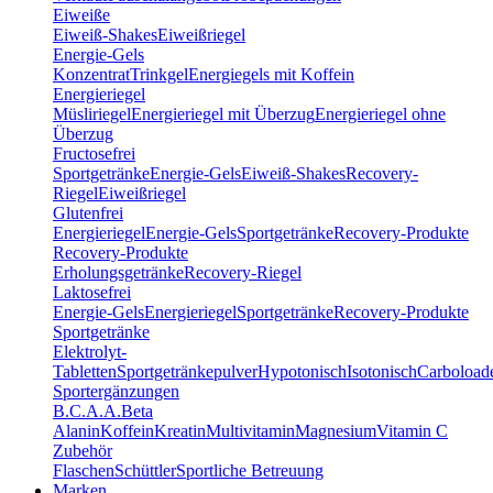
Eiweiße
Eiweiß-Shakes
Eiweißriegel
Energie-Gels
Konzentrat
Trinkgel
Energiegels mit Koffein
Energieriegel
Müsliriegel
Energieriegel mit Überzug
Energieriegel ohne
Überzug
Fructosefrei
Sportgetränke
Energie-Gels
Eiweiß-Shakes
Recovery-
Riegel
Eiweißriegel
Glutenfrei
Energieriegel
Energie-Gels
Sportgetränke
Recovery-Produkte
Recovery-Produkte
Erholungsgetränke
Recovery-Riegel
Laktosefrei
Energie-Gels
Energieriegel
Sportgetränke
Recovery-Produkte
Sportgetränke
Elektrolyt-
Tabletten
Sportgetränkepulver
Hypotonisch
Isotonisch
Carboload
Sportergänzungen
B.C.A.A.
Beta
Alanin
Koffein
Kreatin
Multivitamin
Magnesium
Vitamin C
Zubehör
Flaschen
Schüttler
Sportliche Betreuung
Marken