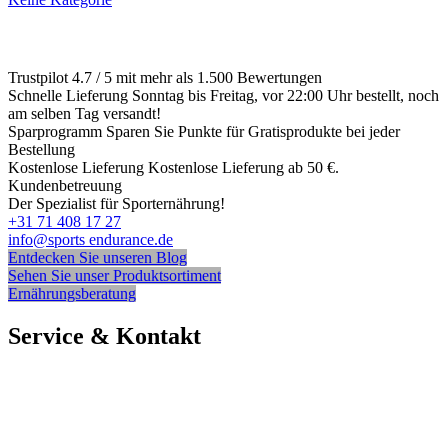
Dieses
Produkt
hat
mehrere
Trustpilot
4.7 / 5 mit mehr als 1.500 Bewertungen
Varianten.
Schnelle Lieferung
Sonntag bis Freitag, vor 22:00 Uhr bestellt, noch
Diese
am selben Tag versandt!
Option
Sparprogramm
Sparen Sie Punkte für Gratisprodukte bei jeder
kann
Bestellung
auf
Kostenlose Lieferung
Kostenlose Lieferung ab 50 €.
der
Kundenbetreuung
Produktseite
Der Spezialist für Sporternährung!
ausgewählt
+31 71 408 17 27
werden
info@sports endurance.de
Entdecken Sie unseren Blog
Sehen Sie unser Produktsortiment
Ernährungsberatung
Service & Kontakt