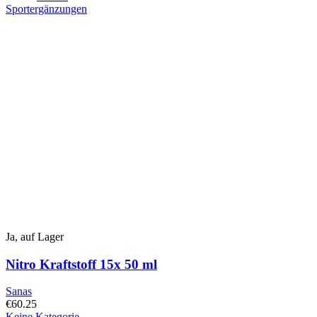
Sportergänzungen
Dieses
Produkt
hat
mehrere
Varianten.
Diese
Option
kann
auf
der
Produktseite
ausgewählt
werden
Ja, auf Lager
Nitro Kraftstoff 15x 50 ml
Sanas
€
60.25
Keine Kategorie