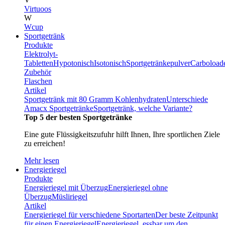
Virtuoos
W
Wcup
Sportgetränk
Produkte
Elektrolyt-
Tabletten
Hypotonisch
Isotonisch
Sportgetränkepulver
Carboload
Zubehör
Flaschen
Artikel
Sportgetränk mit 80 Gramm Kohlenhydraten
Unterschiede
Amacx Sportgetränke
Sportgetränk, welche Variante?
Top 5 der besten Sportgetränke
Eine gute Flüssigkeitszufuhr hilft Ihnen, Ihre sportlichen Ziele
zu erreichen!
Mehr lesen
Energieriegel
Produkte
Energieriegel mit Überzug
Energieriegel ohne
Überzug
Müsliriegel
Artikel
Energieriegel für verschiedene Sportarten
Der beste Zeitpunkt
für einen Energieriegel
Energieriegel, essbar um den