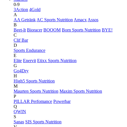
0-9
3Action
4Gold
A
AA Getränk
AC Sports Nutrition
Amacx
Assos
B
Beet-It
Bioracer
BOOOM
Born Sports Nutrition
BYE!
C
Clif Bar
D
Sports Endurance
E
Elite
Enervit
Etixx Sports Nutrition
G
Go4Dry
H
High5 Sports Nutrition
M
Maurten Sports Nutrition
Maxim Sports Nutrition
P
PILLAR Perfomance
Powerbar
Q
QWIN
S
Sanas
SIS Sports Nutrition
V