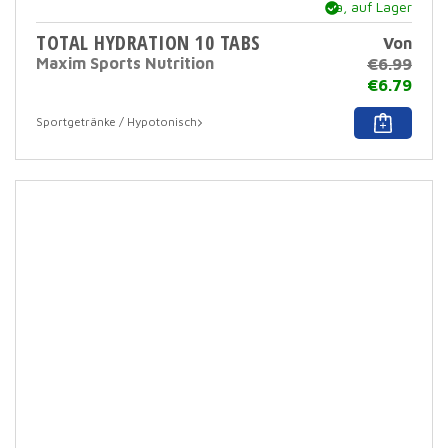
Ja, auf Lager
TOTAL HYDRATION 10 TABS
Von
Maxim Sports Nutrition
€
6.99
€
6.79
Dies
Sportgetränke / Hypotonisch
Prod
hat
mehr
Varia
Dies
Opti
kann
auf
der
Prod
ausg
werd