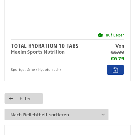
Ja, auf Lager
TOTAL HYDRATION 10 TABS
Von
Maxim Sports Nutrition
€
6.99
€
6.79
Dies
Sportgetränke / Hypotonisch
Prod
hat
mehr
Varia
Dies
Filter
Opti
kann
auf
der
Prod
ausg
werd