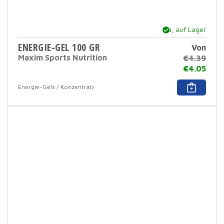
Ja, auf Lager
ENERGIE-GEL 100 GR
Von
Maxim Sports Nutrition
€
4.39
€
4.05
Dies
Energie-Gels / Konzentrat
Prod
hat
mehr
Varia
Dies
Opti
kann
auf
der
Prod
ausg
werd