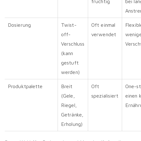
fruchtig
bei la
Anstre
Dosierung
Twist-
Oft einmal
Flexib
off-
verwendet
wenig
Verschluss
Versc
(kann
gestuft
werden)
Produktpalette
Breit
Oft
One-st
(Gele,
spezialisiert
einen 
Riegel,
Ernähr
Getränke,
Erholung)