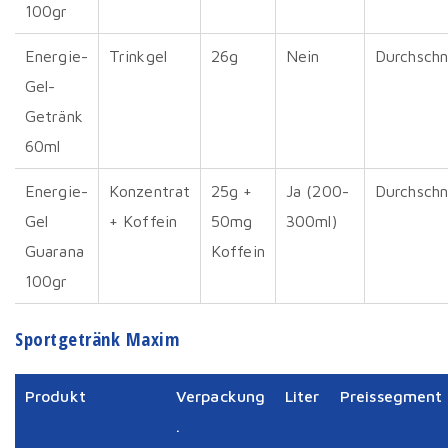
100gr
Energie-
Trinkgel
26g
Nein
Durchschni
Gel-
Getränk
60ml
Energie-
Konzentrat
25g +
Ja (200-
Durchschni
Gel
+ Koffein
50mg
300ml)
Guarana
Koffein
100gr
Sportgetränk Maxim
Produkt
Verpackung
Liter
Preissegment
.