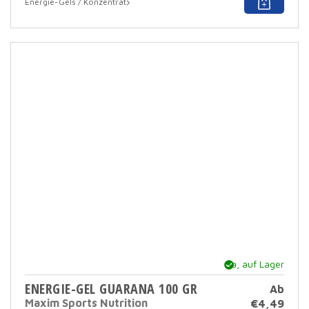
Energie-Gels / Konzentrat
Prod
hat
mehr
Varia
Dies
Opti
kann
auf
der
Prod
ausg
werd
Ja, auf Lager
ENERGIE-GEL GUARANA 100 GR
Ab
Maxim Sports Nutrition
€
4,49