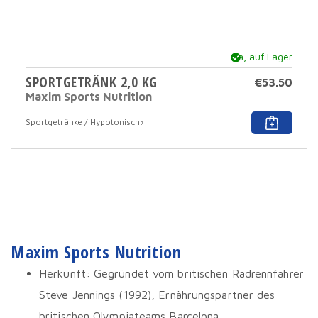
Ja, auf Lager
SPORTGETRÄNK 2,0 KG
€
53.50
Maxim Sports Nutrition
Dies
Sportgetränke / Hypotonisch
Prod
hat
mehr
Varia
Dies
Opti
kann
auf
der
Prod
Maxim Sports Nutrition
ausg
werd
Herkunft: Gegründet vom britischen Radrennfahrer
Steve Jennings (1992), Ernährungspartner des
britischen Olympiateams Barcelona