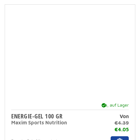
mehr
Varia
Dies
Opti
kann
auf
der
Prod
ausg
werd
Ja, auf Lager
ENERGIE-GEL 100 GR
Von
Maxim Sports Nutrition
€
4.39
€
4.05
Dies