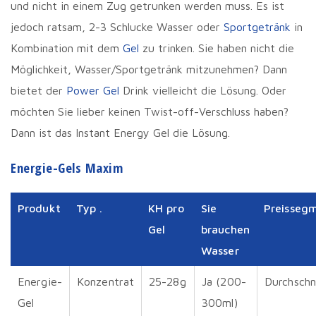
und nicht in einem Zug getrunken werden muss. Es ist
jedoch ratsam, 2-3 Schlucke Wasser oder
Sportgetränk
in
Kombination mit dem
Gel
zu trinken. Sie haben nicht die
Möglichkeit, Wasser/Sportgetränk mitzunehmen? Dann
bietet der
Power Gel
Drink vielleicht die Lösung. Oder
möchten Sie lieber keinen Twist-off-Verschluss haben?
Dann ist das Instant Energy Gel die Lösung.
Energie-Gels Maxim
Produkt
Typ .
KH pro
Sie
Preisseg
Gel
brauchen
Wasser
Energie-
Konzentrat
25-28g
Ja (200-
Durchschni
Gel
300ml)