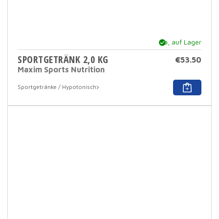
Ja, auf Lager
SPORTGETRÄNK 2,0 KG
€
53.50
Maxim Sports Nutrition
Dies
Sportgetränke / Hypotonisch
Prod
hat
mehr
Varia
Dies
Opti
kann
auf
der
Prod
ausg
werd