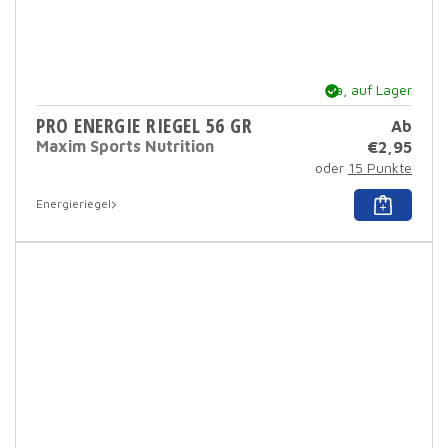
Ja, auf Lager
PRO ENERGIE RIEGEL 56 GR
Ab
Maxim Sports Nutrition
€
2,95
oder
15 Punkte
Dies
Energieriegel
Prod
hat
mehr
Varia
Dies
Opti
kann
auf
der
Prod
ausg
werd