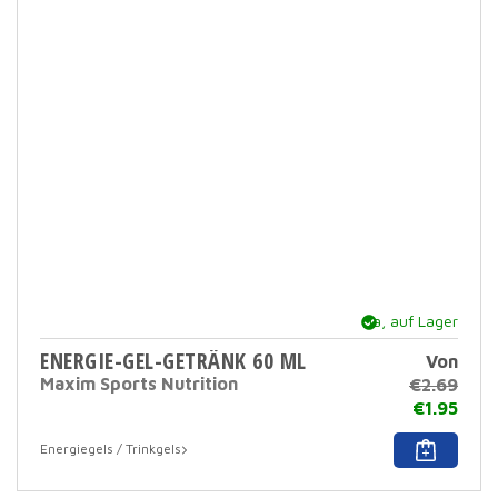
Ja, auf Lager
ENERGIE-GEL-GETRÄNK 60 ML
Von
Maxim Sports Nutrition
€
2.69
€
1.95
Dies
Energiegels / Trinkgels
Prod
hat