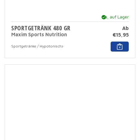
Ja, auf Lager
SPORTGETRÄNK 480 GR
Ab
Maxim Sports Nutrition
€
15,95
Dies
Sportgetränke / Hypotonisch
Prod
hat
mehr
Varia
Dies
Opti
kann
auf
der
Prod
ausg
werd