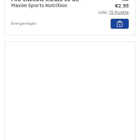
Maxim Sports Nutrition
€
2,95
oder
15 Punkte
Dies
Energieriegel
Prod
hat
mehr
Varia
Dies
Opti
kann
auf
der
Prod
ausg
werd