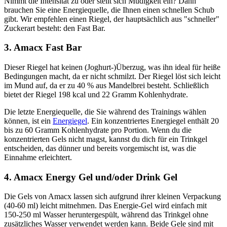
Nimmt die Intensität zu oder stellt sich Müdigkeit ein? Dann
brauchen Sie eine Energiequelle, die Ihnen einen schnellen Schub
gibt. Wir empfehlen einen Riegel, der hauptsächlich aus "schneller"
Zuckerart besteht: den Fast Bar.
3. Amacx Fast Bar
Dieser Riegel hat keinen (Joghurt-)Überzug, was ihn ideal für heiße
Bedingungen macht, da er nicht schmilzt. Der Riegel löst sich leicht
im Mund auf, da er zu 40 % aus Mandelbrei besteht. Schließlich
bietet der Riegel 198 kcal und 22 Gramm Kohlenhydrate.
Die letzte Energiequelle, die Sie während des Trainings wählen
können, ist ein
Energiegel
. Ein konzentriertes Energiegel enthält 20
bis zu 60 Gramm Kohlenhydrate pro Portion. Wenn du die
konzentrierten Gels nicht magst, kannst du dich für ein Trinkgel
entscheiden, das dünner und bereits vorgemischt ist, was die
Einnahme erleichtert.
4. Amacx Energy Gel und/oder Drink Gel
Die Gels von Amacx lassen sich aufgrund ihrer kleinen Verpackung
(40-60 ml) leicht mitnehmen. Das Energie-Gel wird einfach mit
150-250 ml Wasser heruntergespült, während das Trinkgel ohne
zusätzliches Wasser verwendet werden kann. Beide Gele sind mit