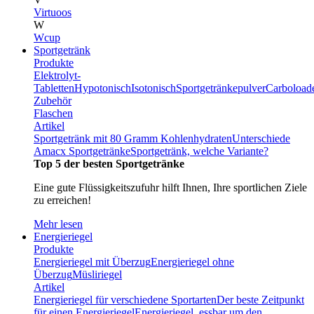
Virtuoos
W
Wcup
Sportgetränk
Produkte
Elektrolyt-
Tabletten
Hypotonisch
Isotonisch
Sportgetränkepulver
Carboload
Zubehör
Flaschen
Artikel
Sportgetränk mit 80 Gramm Kohlenhydraten
Unterschiede
Amacx Sportgetränke
Sportgetränk, welche Variante?
Top 5 der besten Sportgetränke
Eine gute Flüssigkeitszufuhr hilft Ihnen, Ihre sportlichen Ziele
zu erreichen!
Mehr lesen
Energieriegel
Produkte
Energieriegel mit Überzug
Energieriegel ohne
Überzug
Müsliriegel
Artikel
Energieriegel für verschiedene Sportarten
Der beste Zeitpunkt
für einen Energieriegel
Energieriegel, essbar um den