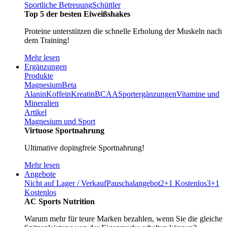
Sportliche Betreuung
Schüttler
Top 5 der besten Eiweißshakes
Proteine unterstützen die schnelle Erholung der Muskeln nach
dem Training!
Mehr lesen
Ergänzungen
Produkte
Magnesium
Beta
Alanin
Koffein
Kreatin
BCAA
Sportergänzungen
Vitamine und
Mineralien
Artikel
Magnesium und Sport
Virtuose Sportnahrung
Ultimative dopingfreie Sportnahrung!
Mehr lesen
Angebote
Nicht auf Lager / Verkauf
Pauschalangebot
2+1 Kostenlos
3+1
Kostenlos
AC Sports Nutrition
Warum mehr für teure Marken bezahlen, wenn Sie die gleiche