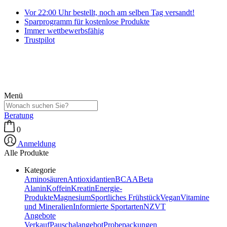
Vor 22:00 Uhr bestellt, noch am selben Tag versandt!
Sparprogramm für kostenlose Produkte
Immer wettbewerbsfähig
Trustpilot
Menü
Beratung
0
Anmeldung
Alle Produkte
Kategorie
Aminosäuren
Antioxidantien
BCAA
Beta
Alanin
Koffein
Kreatin
Energie-
Produkte
Magnesium
Sportliches Frühstück
Vegan
Vitamine
und Mineralien
Informierte Sportarten
NZVT
Angebote
Verkauf
Pauschalangebot
Probepackungen