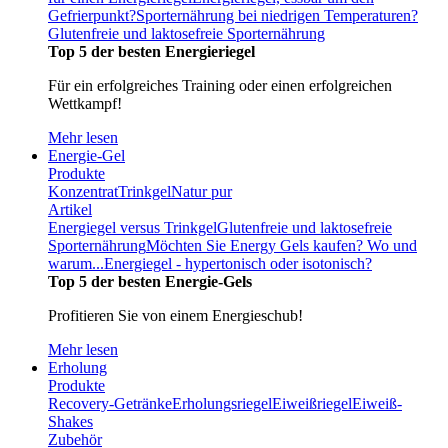
Gefrierpunkt?
Sporternährung bei niedrigen Temperaturen?
Glutenfreie und laktosefreie Sporternährung
Top 5 der besten Energieriegel
Für ein erfolgreiches Training oder einen erfolgreichen
Wettkampf!
Mehr lesen
Energie-Gel
Produkte
Konzentrat
Trinkgel
Natur pur
Artikel
Energiegel versus Trinkgel
Glutenfreie und laktosefreie
Sporternährung
Möchten Sie Energy Gels kaufen? Wo und
warum...
Energiegel - hypertonisch oder isotonisch?
Top 5 der besten Energie-Gels
Profitieren Sie von einem Energieschub!
Mehr lesen
Erholung
Produkte
Recovery-Getränke
Erholungsriegel
Eiweißriegel
Eiweiß-
Shakes
Zubehör