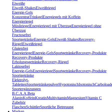
Eiweiße
Eiweiß-Shakes
Eiweißriegel
Energie-Gels
Konzentrat
Trinkgel
Energiegels mit Koffein
Energieriegel
Müsliriegel
Energieriegel mit Überzug
Energieriegel ohne
Überzug
Fructosefrei
Sportgetränke
Energie-Gels
Eiweiß-Shakes
Recovery-
Riegel
Eiweißriegel
Glutenfrei
Energieriegel
Energie-Gels
Sportgetränke
Recovery-Produkte
Recovery-Produkte
Erholungsgetränke
Recovery-Riegel
Laktosefrei
Energie-Gels
Energieriegel
Sportgetränke
Recovery-Produkte
Sportgetränke
Elektrolyt-
Tabletten
Sportgetränkepulver
Hypotonisch
Isotonisch
Carboload
Sportergänzungen
B.C.A.A.
Beta
Alanin
Koffein
Kreatin
Multivitamin
Magnesium
Vitamin C
Zubehör
Flaschen
Schüttler
Sportliche Betreuung
Marken