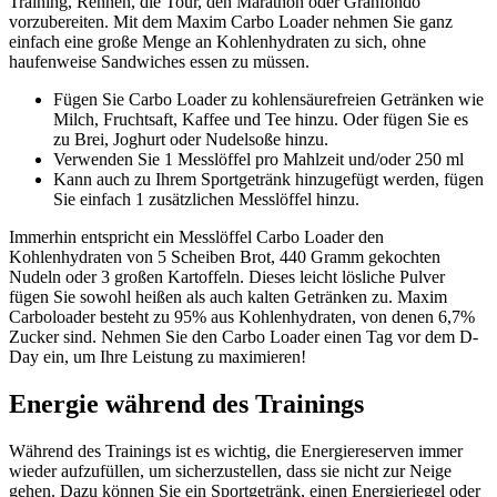
Training, Rennen, die Tour, den Marathon oder Granfondo
vorzubereiten. Mit dem Maxim Carbo Loader nehmen Sie ganz
einfach eine große Menge an Kohlenhydraten zu sich, ohne
haufenweise Sandwiches essen zu müssen.
Fügen Sie Carbo Loader zu kohlensäurefreien Getränken wie
Milch, Fruchtsaft, Kaffee und Tee hinzu. Oder fügen Sie es
zu Brei, Joghurt oder Nudelsoße hinzu.
Verwenden Sie 1 Messlöffel pro Mahlzeit und/oder 250 ml
Kann auch zu Ihrem Sportgetränk hinzugefügt werden, fügen
Sie einfach 1 zusätzlichen Messlöffel hinzu.
Immerhin entspricht ein Messlöffel Carbo Loader den
Kohlenhydraten von 5 Scheiben Brot, 440 Gramm gekochten
Nudeln oder 3 großen Kartoffeln. Dieses leicht lösliche Pulver
fügen Sie sowohl heißen als auch kalten Getränken zu. Maxim
Carboloader besteht zu 95% aus Kohlenhydraten, von denen 6,7%
Zucker sind. Nehmen Sie den Carbo Loader einen Tag vor dem D-
Day ein, um Ihre Leistung zu maximieren!
Energie während des Trainings
Während des Trainings ist es wichtig, die Energiereserven immer
wieder aufzufüllen, um sicherzustellen, dass sie nicht zur Neige
gehen. Dazu können Sie ein Sportgetränk, einen Energieriegel oder