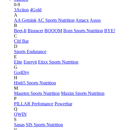
0-9
3Action
4Gold
A
AA Getränk
AC Sports Nutrition
Amacx
Assos
B
Beet-It
Bioracer
BOOOM
Born Sports Nutrition
BYE!
C
Clif Bar
D
Sports Endurance
E
Elite
Enervit
Etixx Sports Nutrition
G
Go4Dry
H
High5 Sports Nutrition
M
Maurten Sports Nutrition
Maxim Sports Nutrition
P
PILLAR Perfomance
Powerbar
Q
QWIN
S
Sanas
SIS Sports Nutrition
V