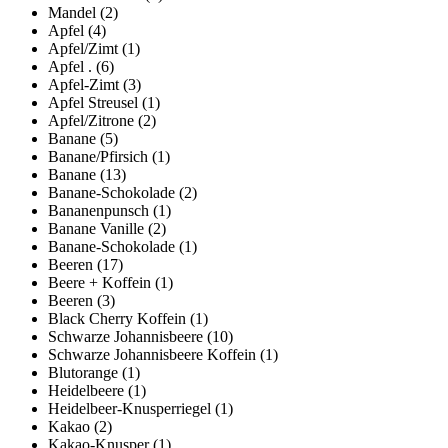
Mandel
(2)
Apfel
(4)
Apfel/Zimt
(1)
Apfel .
(6)
Apfel-Zimt
(3)
Apfel Streusel
(1)
Apfel/Zitrone
(2)
Banane
(5)
Banane/Pfirsich
(1)
Banane
(13)
Banane-Schokolade
(2)
Bananenpunsch
(1)
Banane Vanille
(2)
Banane-Schokolade
(1)
Beeren
(17)
Beere + Koffein
(1)
Beeren
(3)
Black Cherry Koffein
(1)
Schwarze Johannisbeere
(10)
Schwarze Johannisbeere Koffein
(1)
Blutorange
(1)
Heidelbeere
(1)
Heidelbeer-Knusperriegel
(1)
Kakao
(2)
Kakao-Knusper
(1)