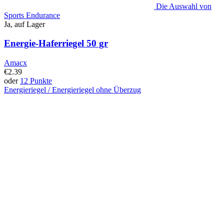
Die Auswahl von
Sports Endurance
Ja, auf Lager
Energie-Haferriegel 50 gr
Amacx
€
2.39
oder
12 Punkte
Energieriegel / Energieriegel ohne Überzug
Dieses
Produkt
hat
mehrere
Varianten.
Diese
Option
kann
auf
der
Produktseite
ausgewählt
werden