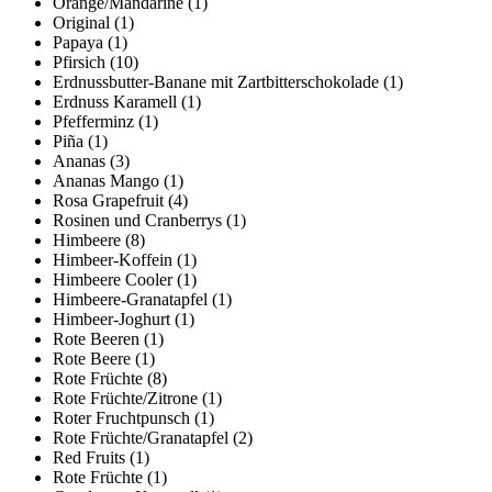
Orange/Mandarine
(1)
Original
(1)
Papaya
(1)
Pfirsich
(10)
Erdnussbutter-Banane mit Zartbitterschokolade
(1)
Erdnuss Karamell
(1)
Pfefferminz
(1)
Piña
(1)
Ananas
(3)
Ananas Mango
(1)
Rosa Grapefruit
(4)
Rosinen und Cranberrys
(1)
Himbeere
(8)
Himbeer-Koffein
(1)
Himbeere Cooler
(1)
Himbeere-Granatapfel
(1)
Himbeer-Joghurt
(1)
Rote Beeren
(1)
Rote Beere
(1)
Rote Früchte
(8)
Rote Früchte/Zitrone
(1)
Roter Fruchtpunsch
(1)
Rote Früchte/Granatapfel
(2)
Red Fruits
(1)
Rote Früchte
(1)