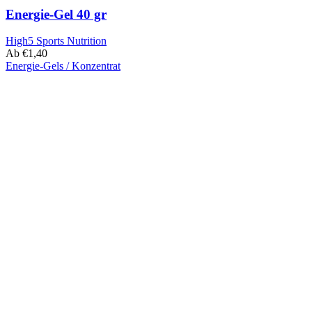
Energie-Gel 40 gr
High5 Sports Nutrition
Ab
€
1,40
Energie-Gels / Konzentrat
Dieses
Produkt
hat
mehrere
Varianten.
Diese
Option
kann
auf
der
Produktseite
ausgewählt
werden