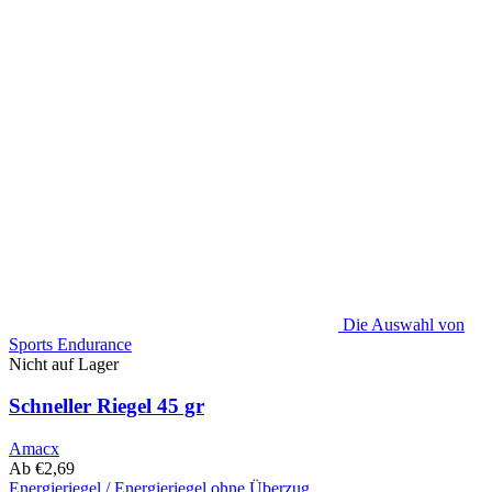
der
Produktseite
ausgewählt
werden
Die Auswahl von
Sports Endurance
Nicht auf Lager
Schneller Riegel 45 gr
Amacx
Ab
€
2,69
Energieriegel / Energieriegel ohne Überzug