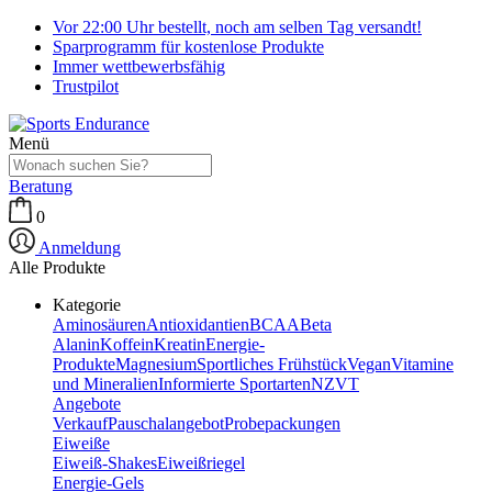
Vor 22:00 Uhr bestellt, noch am selben Tag versandt!
Sparprogramm für kostenlose Produkte
Immer wettbewerbsfähig
Trustpilot
Menü
Beratung
0
Anmeldung
Alle Produkte
Kategorie
Aminosäuren
Antioxidantien
BCAA
Beta
Alanin
Koffein
Kreatin
Energie-
Produkte
Magnesium
Sportliches Frühstück
Vegan
Vitamine
und Mineralien
Informierte Sportarten
NZVT
Angebote
Verkauf
Pauschalangebot
Probepackungen
Eiweiße
Eiweiß-Shakes
Eiweißriegel
Energie-Gels