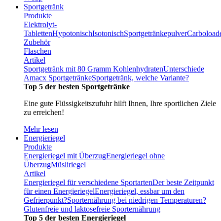
Sportgetränk
Produkte
Elektrolyt-
Tabletten
Hypotonisch
Isotonisch
Sportgetränkepulver
Carboload
Zubehör
Flaschen
Artikel
Sportgetränk mit 80 Gramm Kohlenhydraten
Unterschiede
Amacx Sportgetränke
Sportgetränk, welche Variante?
Top 5 der besten Sportgetränke
Eine gute Flüssigkeitszufuhr hilft Ihnen, Ihre sportlichen Ziele
zu erreichen!
Mehr lesen
Energieriegel
Produkte
Energieriegel mit Überzug
Energieriegel ohne
Überzug
Müsliriegel
Artikel
Energieriegel für verschiedene Sportarten
Der beste Zeitpunkt
für einen Energieriegel
Energieriegel, essbar um den
Gefrierpunkt?
Sporternährung bei niedrigen Temperaturen?
Glutenfreie und laktosefreie Sporternährung
Top 5 der besten Energieriegel