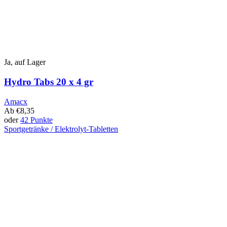
Ja, auf Lager
Hydro Tabs 20 x 4 gr
Amacx
Ab
€
8,35
oder
42 Punkte
Sportgetränke / Elektrolyt-Tabletten
Dieses
Produkt
hat
mehrere
Varianten.
Diese
Option
kann
auf
der