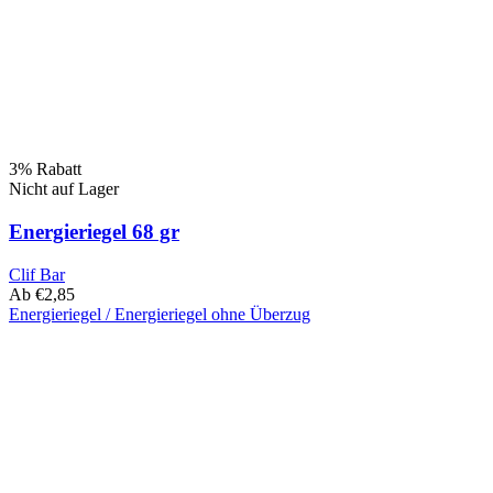
3% Rabatt
Nicht auf Lager
Energieriegel 68 gr
Clif Bar
Ab
€
2,85
Energieriegel / Energieriegel ohne Überzug
Dieses
Produkt
hat
mehrere
Varianten.
Diese
Option
kann
auf