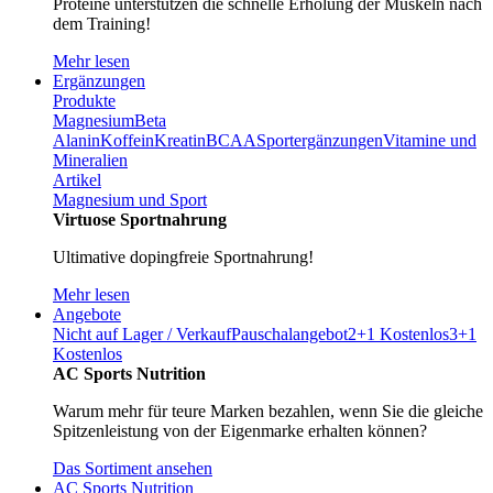
Proteine unterstützen die schnelle Erholung der Muskeln nach
dem Training!
Mehr lesen
Ergänzungen
Produkte
Magnesium
Beta
Alanin
Koffein
Kreatin
BCAA
Sportergänzungen
Vitamine und
Mineralien
Artikel
Magnesium und Sport
Virtuose Sportnahrung
Ultimative dopingfreie Sportnahrung!
Mehr lesen
Angebote
Nicht auf Lager / Verkauf
Pauschalangebot
2+1 Kostenlos
3+1
Kostenlos
AC Sports Nutrition
Warum mehr für teure Marken bezahlen, wenn Sie die gleiche
Spitzenleistung von der Eigenmarke erhalten können?
Das Sortiment ansehen
AC Sports Nutrition