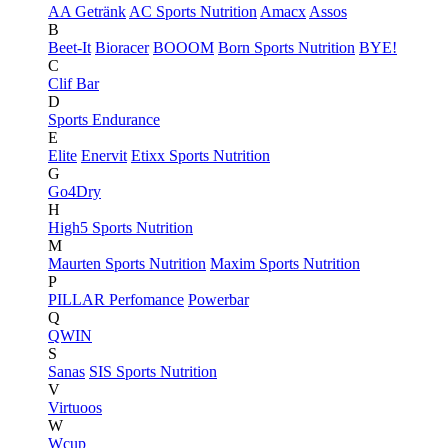
AA Getränk
AC Sports Nutrition
Amacx
Assos
B
Beet-It
Bioracer
BOOOM
Born Sports Nutrition
BYE!
C
Clif Bar
D
Sports Endurance
E
Elite
Enervit
Etixx Sports Nutrition
G
Go4Dry
H
High5 Sports Nutrition
M
Maurten Sports Nutrition
Maxim Sports Nutrition
P
PILLAR Perfomance
Powerbar
Q
QWIN
S
Sanas
SIS Sports Nutrition
V
Virtuoos
W
Wcup