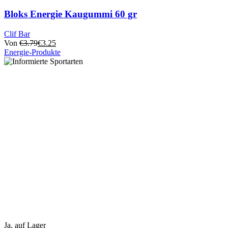
Bloks Energie Kaugummi 60 gr
Clif Bar
Von
€
3.79
€
3.25
Energie-Produkte
Dieses
Produkt
hat
mehrere
Varianten.
Diese
Option
kann
auf
der
Produktseite
ausgewählt
werden
Ja, auf Lager