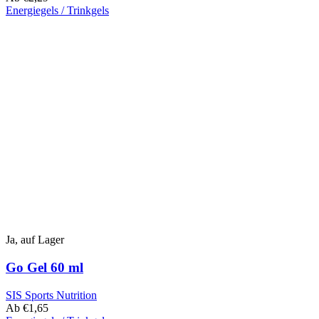
Energiegels / Trinkgels
Dieses
Produkt
hat
mehrere
Varianten.
Diese
Option
kann
auf
der
Produktseite
ausgewählt
werden
Ja, auf Lager
Go Gel 60 ml
SIS Sports Nutrition
Ab
€
1,65