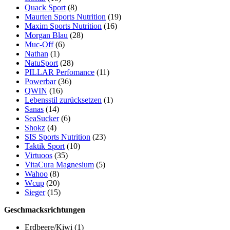
Quack Sport
(8)
Maurten Sports Nutrition
(19)
Maxim Sports Nutrition
(16)
Morgan Blau
(28)
Muc-Off
(6)
Nathan
(1)
NatuSport
(28)
PILLAR Perfomance
(11)
Powerbar
(36)
QWIN
(16)
Lebensstil zurücksetzen
(1)
Sanas
(14)
SeaSucker
(6)
Shokz
(4)
SIS Sports Nutrition
(23)
Taktik Sport
(10)
Virtuoos
(35)
VitaCura Magnesium
(5)
Wahoo
(8)
Wcup
(20)
Sieger
(15)
Geschmacksrichtungen
Erdbeere/Kiwi
(1)