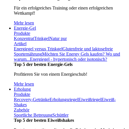
Für ein erfolgreiches Training oder einen erfolgreichen
Wettkampf!
Mehr lesen
Energie-Gel
Produkte
Konzentrat
Trinkgel
Natur pur
Artikel
Energiegel versus Trinkgel
Glutenfreie und laktosefreie
Sporternährung
Möchten Sie Energy Gels kaufen? Wo und
warum...
Energiegel - hypertonisch oder isotonisch?
Top 5 der besten Energie-Gels
Profitieren Sie von einem Energieschub!
Mehr lesen
Erholung
Produkte
Recovery-Getränke
Erholungsriegel
Eiweißriegel
Eiweiß-
Shakes
Zubehör
Sportliche Betreuung
Schüttler
Top 5 der besten Eiweißshakes