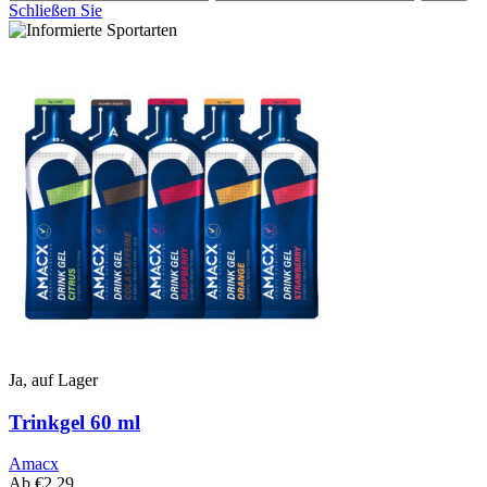
Preis
Preis
Schließen Sie
Ja, auf Lager
Trinkgel 60 ml
Amacx
Ab
€
2,29