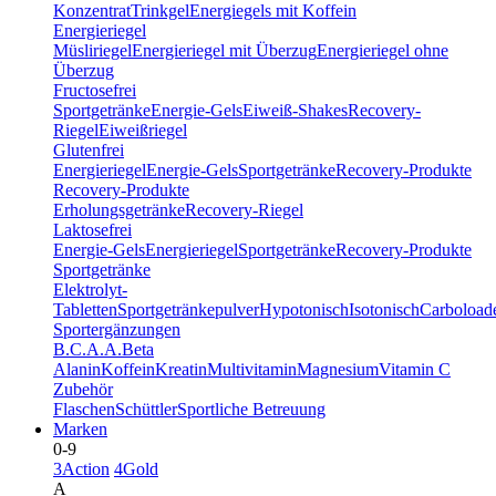
Konzentrat
Trinkgel
Energiegels mit Koffein
Energieriegel
Müsliriegel
Energieriegel mit Überzug
Energieriegel ohne
Überzug
Fructosefrei
Sportgetränke
Energie-Gels
Eiweiß-Shakes
Recovery-
Riegel
Eiweißriegel
Glutenfrei
Energieriegel
Energie-Gels
Sportgetränke
Recovery-Produkte
Recovery-Produkte
Erholungsgetränke
Recovery-Riegel
Laktosefrei
Energie-Gels
Energieriegel
Sportgetränke
Recovery-Produkte
Sportgetränke
Elektrolyt-
Tabletten
Sportgetränkepulver
Hypotonisch
Isotonisch
Carboload
Sportergänzungen
B.C.A.A.
Beta
Alanin
Koffein
Kreatin
Multivitamin
Magnesium
Vitamin C
Zubehör
Flaschen
Schüttler
Sportliche Betreuung
Marken
0-9
3Action
4Gold
A