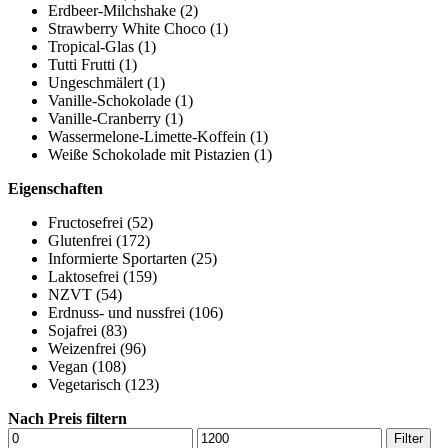
Erdbeer-Milchshake
(2)
Strawberry White Choco
(1)
Tropical-Glas
(1)
Tutti Frutti
(1)
Ungeschmälert
(1)
Vanille-Schokolade
(1)
Vanille-Cranberry
(1)
Wassermelone-Limette-Koffein
(1)
Weiße Schokolade mit Pistazien
(1)
Eigenschaften
Fructosefrei
(52)
Glutenfrei
(172)
Informierte Sportarten
(25)
Laktosefrei
(159)
NZVT
(54)
Erdnuss- und nussfrei
(106)
Sojafrei
(83)
Weizenfrei
(96)
Vegan
(108)
Vegetarisch
(123)
Nach Preis filtern
Min.
Max.
Filter