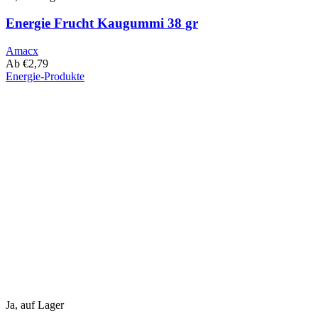
Energie Frucht Kaugummi 38 gr
Amacx
Ab
€
2,79
Energie-Produkte
Dieses
Produkt
hat
mehrere
Varianten.
Diese
Option
kann
auf
der
Produktseite
ausgewählt
werden
Ja, auf Lager