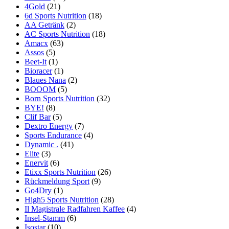
4Gold
(21)
6d Sports Nutrition
(18)
AA Getränk
(2)
AC Sports Nutrition
(18)
Amacx
(63)
Assos
(5)
Beet-It
(1)
Bioracer
(1)
Blaues Nana
(2)
BOOOM
(5)
Born Sports Nutrition
(32)
BYE!
(8)
Clif Bar
(5)
Dextro Energy
(7)
Sports Endurance
(4)
Dynamic .
(41)
Elite
(3)
Enervit
(6)
Etixx Sports Nutrition
(26)
Rückmeldung Sport
(9)
Go4Dry
(1)
High5 Sports Nutrition
(28)
Il Magistrale Radfahren Kaffee
(4)
Insel-Stamm
(6)
Isostar
(10)