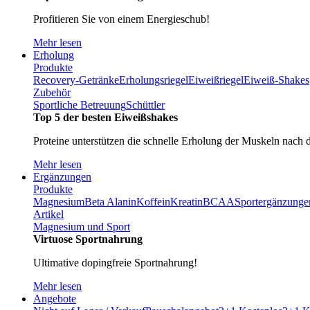
Profitieren Sie von einem Energieschub!
Mehr lesen
Erholung
Produkte
Recovery-Getränke
Erholungsriegel
Eiweißriegel
Eiweiß-Shakes
Zubehör
Sportliche Betreuung
Schüttler
Top 5 der besten Eiweißshakes
Proteine unterstützen die schnelle Erholung der Muskeln nach 
Mehr lesen
Ergänzungen
Produkte
Magnesium
Beta Alanin
Koffein
Kreatin
BCAA
Sportergänzunge
Artikel
Magnesium und Sport
Virtuose Sportnahrung
Ultimative dopingfreie Sportnahrung!
Mehr lesen
Angebote