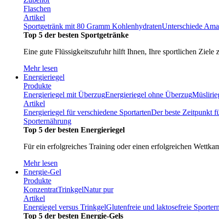
Flaschen
Artikel
Sportgetränk mit 80 Gramm Kohlenhydraten
Unterschiede Ama
Top 5 der besten Sportgetränke
Eine gute Flüssigkeitszufuhr hilft Ihnen, Ihre sportlichen Ziele 
Mehr lesen
Energieriegel
Produkte
Energieriegel mit Überzug
Energieriegel ohne Überzug
Müslirie
Artikel
Energieriegel für verschiedene Sportarten
Der beste Zeitpunkt f
Sporternährung
Top 5 der besten Energieriegel
Für ein erfolgreiches Training oder einen erfolgreichen Wettka
Mehr lesen
Energie-Gel
Produkte
Konzentrat
Trinkgel
Natur pur
Artikel
Energiegel versus Trinkgel
Glutenfreie und laktosefreie Sporte
Top 5 der besten Energie-Gels