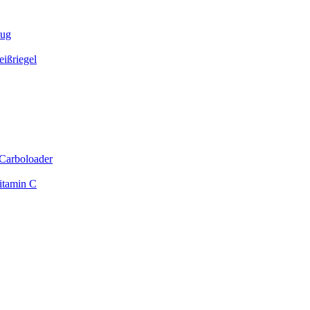
zug
ißriegel
Carboloader
itamin C