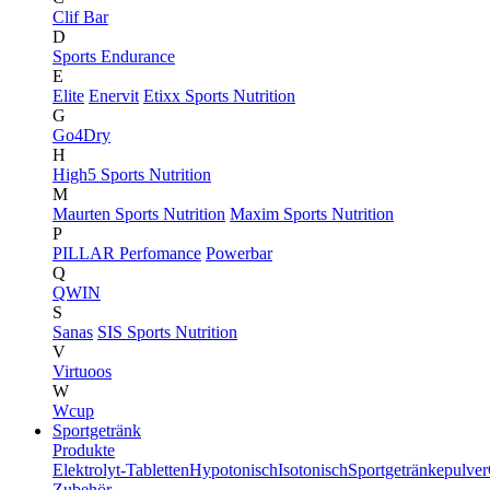
Clif Bar
D
Sports Endurance
E
Elite
Enervit
Etixx Sports Nutrition
G
Go4Dry
H
High5 Sports Nutrition
M
Maurten Sports Nutrition
Maxim Sports Nutrition
P
PILLAR Perfomance
Powerbar
Q
QWIN
S
Sanas
SIS Sports Nutrition
V
Virtuoos
W
Wcup
Sportgetränk
Produkte
Elektrolyt-Tabletten
Hypotonisch
Isotonisch
Sportgetränkepulver
Zubehör