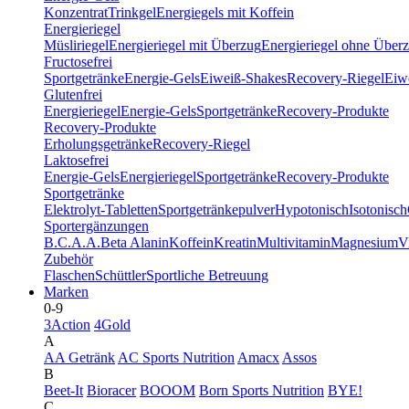
Konzentrat
Trinkgel
Energiegels mit Koffein
Energieriegel
Müsliriegel
Energieriegel mit Überzug
Energieriegel ohne Über
Fructosefrei
Sportgetränke
Energie-Gels
Eiweiß-Shakes
Recovery-Riegel
Eiwe
Glutenfrei
Energieriegel
Energie-Gels
Sportgetränke
Recovery-Produkte
Recovery-Produkte
Erholungsgetränke
Recovery-Riegel
Laktosefrei
Energie-Gels
Energieriegel
Sportgetränke
Recovery-Produkte
Sportgetränke
Elektrolyt-Tabletten
Sportgetränkepulver
Hypotonisch
Isotonisch
Sportergänzungen
B.C.A.A.
Beta Alanin
Koffein
Kreatin
Multivitamin
Magnesium
V
Zubehör
Flaschen
Schüttler
Sportliche Betreuung
Marken
0-9
3Action
4Gold
A
AA Getränk
AC Sports Nutrition
Amacx
Assos
B
Beet-It
Bioracer
BOOOM
Born Sports Nutrition
BYE!
C