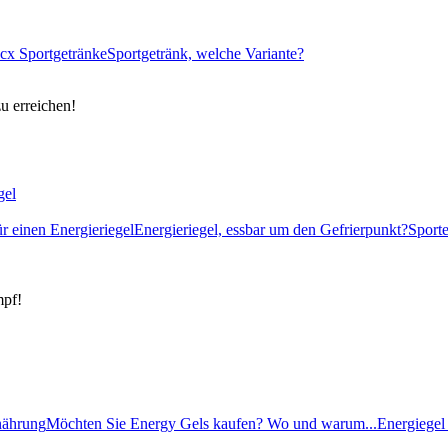
cx Sportgetränke
Sportgetränk, welche Variante?
zu erreichen!
gel
ür einen Energieriegel
Energieriegel, essbar um den Gefrierpunkt?
Sport
mpf!
rnährung
Möchten Sie Energy Gels kaufen? Wo und warum...
Energiegel 