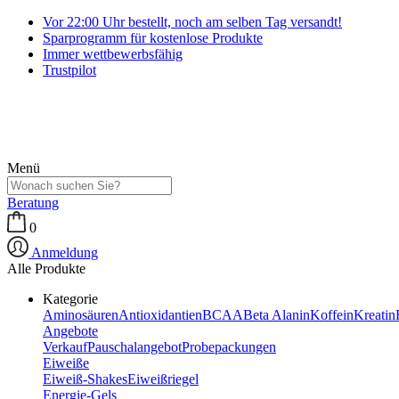
Vor 22:00 Uhr bestellt, noch am selben Tag versandt!
Sparprogramm für kostenlose Produkte
Immer wettbewerbsfähig
Trustpilot
Menü
Beratung
0
Anmeldung
Alle Produkte
Kategorie
Aminosäuren
Antioxidantien
BCAA
Beta Alanin
Koffein
Kreatin
Angebote
Verkauf
Pauschalangebot
Probepackungen
Eiweiße
Eiweiß-Shakes
Eiweißriegel
Energie-Gels