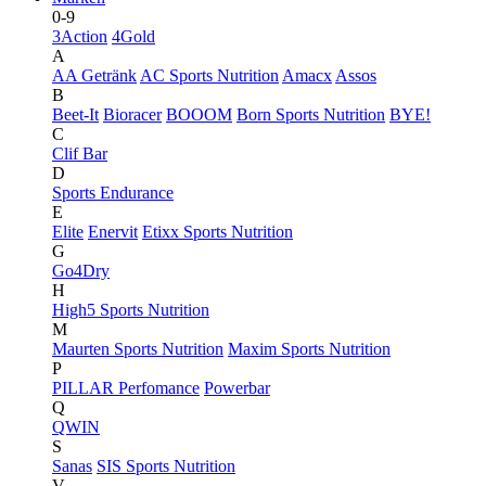
0-9
3Action
4Gold
A
AA Getränk
AC Sports Nutrition
Amacx
Assos
B
Beet-It
Bioracer
BOOOM
Born Sports Nutrition
BYE!
C
Clif Bar
D
Sports Endurance
E
Elite
Enervit
Etixx Sports Nutrition
G
Go4Dry
H
High5 Sports Nutrition
M
Maurten Sports Nutrition
Maxim Sports Nutrition
P
PILLAR Perfomance
Powerbar
Q
QWIN
S
Sanas
SIS Sports Nutrition
V