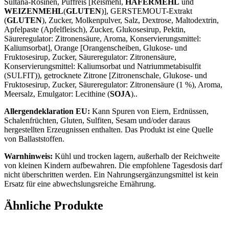
Sultana-Rosinen, Puffreis [Reismehl,
HAFERMEHL
und
WEIZENMEHL
(
GLUTEN
)], GERSTEMOUT-Extrakt
(
GLUTEN
), Zucker, Molkenpulver, Salz, Dextrose, Maltodextrin,
Apfelpaste (Apfelfleisch), Zucker, Glukosesirup, Pektin,
Säureregulator: Zitronensäure, Aroma, Konservierungsmittel:
Kaliumsorbat], Orange [Orangenscheiben, Glukose- und
Fruktosesirup, Zucker, Säureregulator: Zitronensäure,
Konservierungsmittel: Kaliumsorbat und Natriummetabisulfit
(SULFIT)), getrocknete Zitrone [Zitronenschale, Glukose- und
Fruktosesirup, Zucker, Säureregulator: Zitronensäure (1 %), Aroma,
Meersalz, Emulgator: Lecithine (
SOJA
)..
Allergendeklaration EU:
Kann Spuren von Eiern, Erdnüssen,
Schalenfrüchten, Gluten, Sulfiten, Sesam und/oder daraus
hergestellten Erzeugnissen enthalten. Das Produkt ist eine Quelle
von Ballaststoffen.
Warnhinweis:
Kühl und trocken lagern, außerhalb der Reichweite
von kleinen Kindern aufbewahren. Die empfohlene Tagesdosis darf
nicht überschritten werden. Ein Nahrungsergänzungsmittel ist kein
Ersatz für eine abwechslungsreiche Ernährung.
Ähnliche Produkte