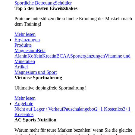
Sportliche Betreuung
Schüttler
Top 5 der besten Eiweißshakes
Proteine unterstützen die schnelle Erholung der Muskeln nach
dem Training!
Mehr lesen
Ergänzungen
Produkte
Magnesium
Beta
Alanin
Koffein
Kreatin
BCAA
Sportergänzungen
Vitamine und
Mineralien
Artikel
Magnesium und Sport
Virtuose Sportnahrung
Ultimative dopingfreie Sportnahrung!
Mehr lesen
Angebote
Nicht auf Lager / Verkauf
Pauschalangebot
2+1 Kostenlos
3+1
Kostenlos
AC Sports Nutrition
Warum mehr für teure Marken bezahlen, wenn Sie die gleiche