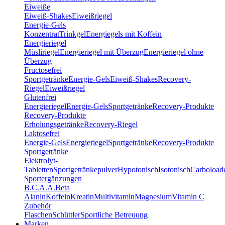
Eiweiße
Eiweiß-Shakes
Eiweißriegel
Energie-Gels
Konzentrat
Trinkgel
Energiegels mit Koffein
Energieriegel
Müsliriegel
Energieriegel mit Überzug
Energieriegel ohne
Überzug
Fructosefrei
Sportgetränke
Energie-Gels
Eiweiß-Shakes
Recovery-
Riegel
Eiweißriegel
Glutenfrei
Energieriegel
Energie-Gels
Sportgetränke
Recovery-Produkte
Recovery-Produkte
Erholungsgetränke
Recovery-Riegel
Laktosefrei
Energie-Gels
Energieriegel
Sportgetränke
Recovery-Produkte
Sportgetränke
Elektrolyt-
Tabletten
Sportgetränkepulver
Hypotonisch
Isotonisch
Carboload
Sportergänzungen
B.C.A.A.
Beta
Alanin
Koffein
Kreatin
Multivitamin
Magnesium
Vitamin C
Zubehör
Flaschen
Schüttler
Sportliche Betreuung
Marken