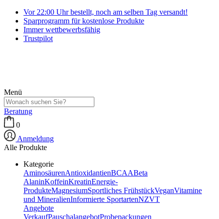
Vor 22:00 Uhr bestellt, noch am selben Tag versandt!
Sparprogramm für kostenlose Produkte
Immer wettbewerbsfähig
Trustpilot
Menü
Beratung
0
Anmeldung
Alle Produkte
Kategorie
Aminosäuren
Antioxidantien
BCAA
Beta
Alanin
Koffein
Kreatin
Energie-
Produkte
Magnesium
Sportliches Frühstück
Vegan
Vitamine
und Mineralien
Informierte Sportarten
NZVT
Angebote
Verkauf
Pauschalangebot
Probepackungen