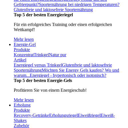
Gefrierpunkt?
Sporternährung bei niedrigen Temperaturen?
Glutenfreie und laktosefreie Sporternährung
Top 5 der besten Energieriegel
Für ein erfolgreiches Training oder einen erfolgreichen
Wettkampf!
Mehr lesen
Energie-Gel
Produkte
Konzentrat
Trinkgel
Natur pur
Artikel
Energiegel versus Trinkgel
Glutenfreie und laktosefreie
Sporternährung
Möchten Sie Energy Gels kaufen? Wo und
warum...
Energiegel - hypertonisch oder isotonisch?
Top 5 der besten Energie-Gels
Profitieren Sie von einem Energieschub!
Mehr lesen
Erholung
Produkte
Recovery-Getränke
Erholungsriegel
Eiweißriegel
Eiweiß-
Shakes
Zubehör