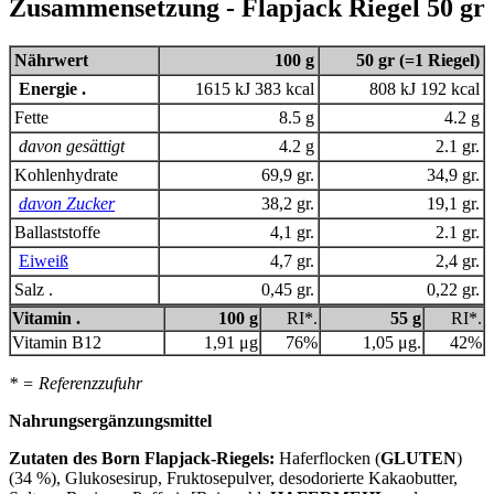
Zusammensetzung - Flapjack Riegel 50 gr
Nährwert
100 g
50 gr (=1 Riegel)
Energie .
1615 kJ 383 kcal
808 kJ 192 kcal
Fette
8.5 g
4.2 g
davon gesättigt
4.2 g
2.1 gr.
Kohlenhydrate
69,9 gr.
34,9 gr.
davon Zucker
38,2 gr.
19,1 gr.
Ballaststoffe
4,1 gr.
2.1 gr.
Eiweiß
4,7 gr.
2,4 gr.
Salz .
0,45 gr.
0,22 gr.
Vitamin .
100 g
RI*.
55 g
RI*.
Vitamin B12
1,91 μg
76%
1,05 μg.
42%
* = Referenzzufuhr
Nahrungsergänzungsmittel
Zutaten des Born Flapjack-Riegels:
Haferflocken (
GLUTEN
)
(34 %), Glukosesirup, Fruktosepulver, desodorierte Kakaobutter,