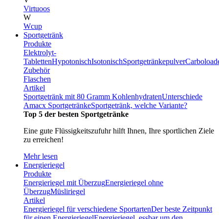
Virtuoos
W
Wcup
Sportgetränk
Produkte
Elektrolyt-
Tabletten
Hypotonisch
Isotonisch
Sportgetränkepulver
Carboload
Zubehör
Flaschen
Artikel
Sportgetränk mit 80 Gramm Kohlenhydraten
Unterschiede
Amacx Sportgetränke
Sportgetränk, welche Variante?
Top 5 der besten Sportgetränke
Eine gute Flüssigkeitszufuhr hilft Ihnen, Ihre sportlichen Ziele
zu erreichen!
Mehr lesen
Energieriegel
Produkte
Energieriegel mit Überzug
Energieriegel ohne
Überzug
Müsliriegel
Artikel
Energieriegel für verschiedene Sportarten
Der beste Zeitpunkt
für einen Energieriegel
Energieriegel, essbar um den