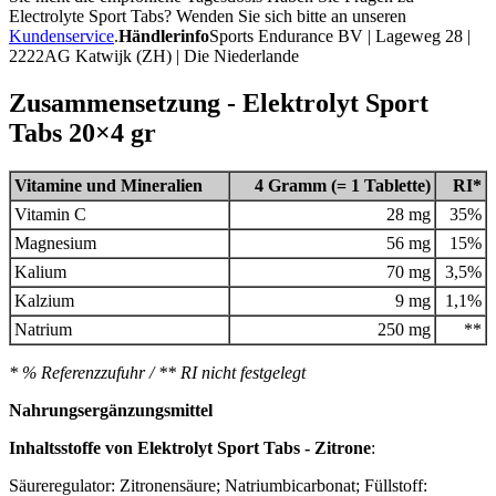
Electrolyte Sport Tabs? Wenden Sie sich bitte an unseren
Kundenservice
.
Händlerinfo
Sports Endurance BV | Lageweg 28 |
2222AG Katwijk (ZH) | Die Niederlande
Zusammensetzung - Elektrolyt Sport
Tabs 20×4 gr
Vitamine und Mineralien
4 Gramm (= 1 Tablette)
RI*
Vitamin C
28 mg
35%
Magnesium
56 mg
15%
Kalium
70 mg
3,5%
Kalzium
9 mg
1,1%
Natrium
250 mg
**
* % Referenzzufuhr / ** RI nicht festgelegt
Nahrungsergänzungsmittel
Inhaltsstoffe von Elektrolyt Sport Tabs - Zitrone
:
Säureregulator: Zitronensäure; Natriumbicarbonat; Füllstoff: