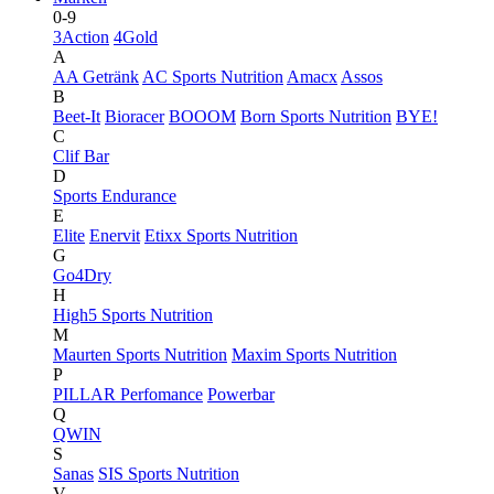
0-9
3Action
4Gold
A
AA Getränk
AC Sports Nutrition
Amacx
Assos
B
Beet-It
Bioracer
BOOOM
Born Sports Nutrition
BYE!
C
Clif Bar
D
Sports Endurance
E
Elite
Enervit
Etixx Sports Nutrition
G
Go4Dry
H
High5 Sports Nutrition
M
Maurten Sports Nutrition
Maxim Sports Nutrition
P
PILLAR Perfomance
Powerbar
Q
QWIN
S
Sanas
SIS Sports Nutrition
V