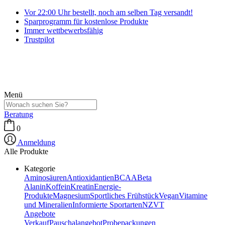
Vor 22:00 Uhr bestellt, noch am selben Tag versandt!
Sparprogramm für kostenlose Produkte
Immer wettbewerbsfähig
Trustpilot
Menü
Beratung
0
Anmeldung
Alle Produkte
Kategorie
Aminosäuren
Antioxidantien
BCAA
Beta
Alanin
Koffein
Kreatin
Energie-
Produkte
Magnesium
Sportliches Frühstück
Vegan
Vitamine
und Mineralien
Informierte Sportarten
NZVT
Angebote
Verkauf
Pauschalangebot
Probepackungen