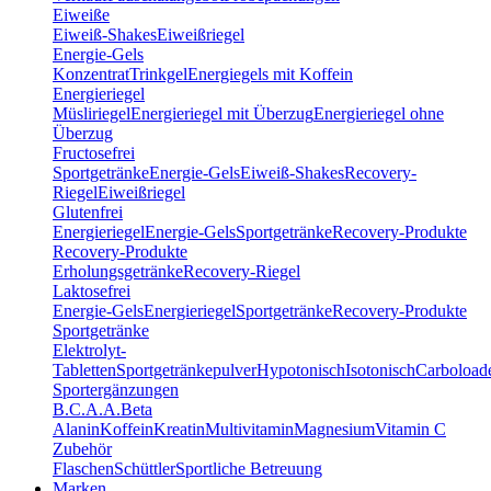
Eiweiße
Eiweiß-Shakes
Eiweißriegel
Energie-Gels
Konzentrat
Trinkgel
Energiegels mit Koffein
Energieriegel
Müsliriegel
Energieriegel mit Überzug
Energieriegel ohne
Überzug
Fructosefrei
Sportgetränke
Energie-Gels
Eiweiß-Shakes
Recovery-
Riegel
Eiweißriegel
Glutenfrei
Energieriegel
Energie-Gels
Sportgetränke
Recovery-Produkte
Recovery-Produkte
Erholungsgetränke
Recovery-Riegel
Laktosefrei
Energie-Gels
Energieriegel
Sportgetränke
Recovery-Produkte
Sportgetränke
Elektrolyt-
Tabletten
Sportgetränkepulver
Hypotonisch
Isotonisch
Carboload
Sportergänzungen
B.C.A.A.
Beta
Alanin
Koffein
Kreatin
Multivitamin
Magnesium
Vitamin C
Zubehör
Flaschen
Schüttler
Sportliche Betreuung
Marken