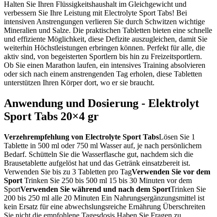
Halten Sie Ihren Flüssigkeitshaushalt im Gleichgewicht und
verbessern Sie Ihre Leistung mit Electrolyte Sport Tabs! Bei
intensiven Anstrengungen verlieren Sie durch Schwitzen wichtige
Mineralien und Salze. Die praktischen Tabletten bieten eine schnelle
und effiziente Möglichkeit, diese Defizite auszugleichen, damit Sie
weiterhin Höchstleistungen erbringen können. Perfekt für alle, die
aktiv sind, von begeisterten Sportlern bis hin zu Freizeitsportlern.
Ob Sie einen Marathon laufen, ein intensives Training absolvieren
oder sich nach einem anstrengenden Tag erholen, diese Tabletten
unterstützen Ihren Körper dort, wo er sie braucht.
Anwendung und Dosierung - Elektrolyt
Sport Tabs 20×4 gr
Verzehrempfehlung von Electrolyte Sport Tabs
Lösen Sie 1
Tablette in 500 ml oder 750 ml Wasser auf, je nach persönlichem
Bedarf. Schütteln Sie die Wasserflasche gut, nachdem sich die
Brausetablette aufgelöst hat und das Getränk einsatzbereit ist.
Verwenden Sie bis zu 3 Tabletten pro Tag
Verwenden Sie vor dem
Sport
Trinken Sie 250 bis 500 ml 15 bis 30 Minuten vor dem
Sport
Verwenden Sie während und nach dem Sport
Trinken Sie
200 bis 250 ml alle 20 Minuten Ein Nahrungsergänzungsmittel ist
kein Ersatz für eine abwechslungsreiche Ernährung Überschreiten
Sie nicht die empfohlene Tagesdosis Haben Sie Fragen zu