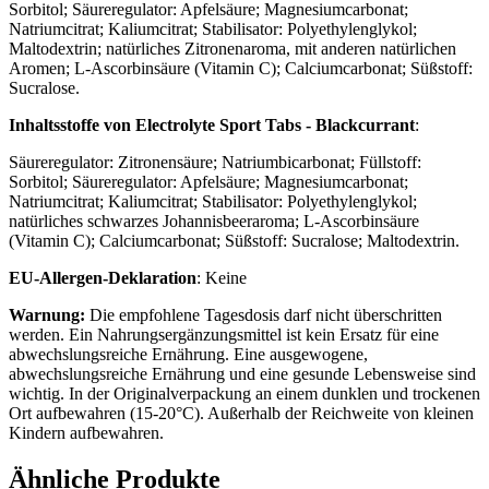
Sorbitol; Säureregulator: Apfelsäure; Magnesiumcarbonat;
Natriumcitrat; Kaliumcitrat; Stabilisator: Polyethylenglykol;
Maltodextrin; natürliches Zitronenaroma, mit anderen natürlichen
Aromen; L-Ascorbinsäure (Vitamin C); Calciumcarbonat; Süßstoff:
Sucralose.
Inhaltsstoffe von Electrolyte Sport Tabs - Blackcurrant
:
Säureregulator: Zitronensäure; Natriumbicarbonat; Füllstoff:
Sorbitol; Säureregulator: Apfelsäure; Magnesiumcarbonat;
Natriumcitrat; Kaliumcitrat; Stabilisator: Polyethylenglykol;
natürliches schwarzes Johannisbeeraroma; L-Ascorbinsäure
(Vitamin C); Calciumcarbonat; Süßstoff: Sucralose; Maltodextrin.
EU-Allergen-Deklaration
: Keine
Warnung:
Die empfohlene Tagesdosis darf nicht überschritten
werden. Ein Nahrungsergänzungsmittel ist kein Ersatz für eine
abwechslungsreiche Ernährung. Eine ausgewogene,
abwechslungsreiche Ernährung und eine gesunde Lebensweise sind
wichtig. In der Originalverpackung an einem dunklen und trockenen
Ort aufbewahren (15-20°C). Außerhalb der Reichweite von kleinen
Kindern aufbewahren.
Ähnliche Produkte