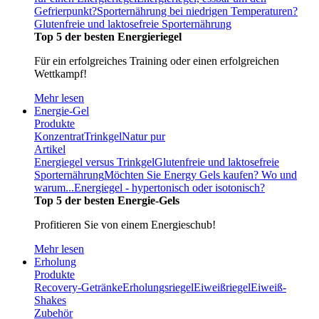
Gefrierpunkt?
Sporternährung bei niedrigen Temperaturen?
Glutenfreie und laktosefreie Sporternährung
Top 5 der besten Energieriegel
Für ein erfolgreiches Training oder einen erfolgreichen
Wettkampf!
Mehr lesen
Energie-Gel
Produkte
Konzentrat
Trinkgel
Natur pur
Artikel
Energiegel versus Trinkgel
Glutenfreie und laktosefreie
Sporternährung
Möchten Sie Energy Gels kaufen? Wo und
warum...
Energiegel - hypertonisch oder isotonisch?
Top 5 der besten Energie-Gels
Profitieren Sie von einem Energieschub!
Mehr lesen
Erholung
Produkte
Recovery-Getränke
Erholungsriegel
Eiweißriegel
Eiweiß-
Shakes
Zubehör