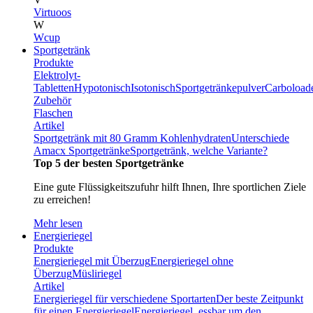
Virtuoos
W
Wcup
Sportgetränk
Produkte
Elektrolyt-
Tabletten
Hypotonisch
Isotonisch
Sportgetränkepulver
Carboload
Zubehör
Flaschen
Artikel
Sportgetränk mit 80 Gramm Kohlenhydraten
Unterschiede
Amacx Sportgetränke
Sportgetränk, welche Variante?
Top 5 der besten Sportgetränke
Eine gute Flüssigkeitszufuhr hilft Ihnen, Ihre sportlichen Ziele
zu erreichen!
Mehr lesen
Energieriegel
Produkte
Energieriegel mit Überzug
Energieriegel ohne
Überzug
Müsliriegel
Artikel
Energieriegel für verschiedene Sportarten
Der beste Zeitpunkt
für einen Energieriegel
Energieriegel, essbar um den