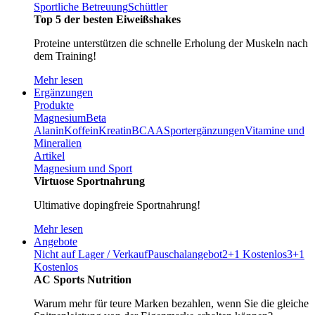
Sportliche Betreuung
Schüttler
Top 5 der besten Eiweißshakes
Proteine unterstützen die schnelle Erholung der Muskeln nach
dem Training!
Mehr lesen
Ergänzungen
Produkte
Magnesium
Beta
Alanin
Koffein
Kreatin
BCAA
Sportergänzungen
Vitamine und
Mineralien
Artikel
Magnesium und Sport
Virtuose Sportnahrung
Ultimative dopingfreie Sportnahrung!
Mehr lesen
Angebote
Nicht auf Lager / Verkauf
Pauschalangebot
2+1 Kostenlos
3+1
Kostenlos
AC Sports Nutrition
Warum mehr für teure Marken bezahlen, wenn Sie die gleiche