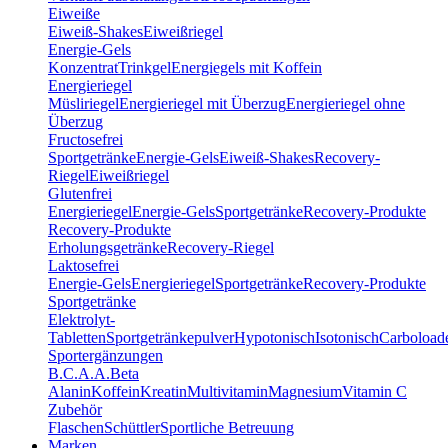
Eiweiße
Eiweiß-Shakes
Eiweißriegel
Energie-Gels
Konzentrat
Trinkgel
Energiegels mit Koffein
Energieriegel
Müsliriegel
Energieriegel mit Überzug
Energieriegel ohne
Überzug
Fructosefrei
Sportgetränke
Energie-Gels
Eiweiß-Shakes
Recovery-
Riegel
Eiweißriegel
Glutenfrei
Energieriegel
Energie-Gels
Sportgetränke
Recovery-Produkte
Recovery-Produkte
Erholungsgetränke
Recovery-Riegel
Laktosefrei
Energie-Gels
Energieriegel
Sportgetränke
Recovery-Produkte
Sportgetränke
Elektrolyt-
Tabletten
Sportgetränkepulver
Hypotonisch
Isotonisch
Carboload
Sportergänzungen
B.C.A.A.
Beta
Alanin
Koffein
Kreatin
Multivitamin
Magnesium
Vitamin C
Zubehör
Flaschen
Schüttler
Sportliche Betreuung
Marken