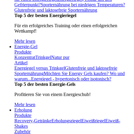
Gefrierpunkt?
Sporternährung bei niedrigen Temperaturen?
Glutenfreie und laktosefreie Sporternährung
Top 5 der besten Energieriegel
Für ein erfolgreiches Training oder einen erfolgreichen
Wettkampf!
Mehr lesen
Energie-Gel
Produkte
Konzentrat
Trinkgel
Natur pur
Artikel
Energiegel versus Trinkgel
Glutenfreie und laktosefreie
Sporternährung
Möchten Sie Energy Gels kaufen? Wo und
warum...
Energiegel - hypertonisch oder isotonisch?
Top 5 der besten Energie-Gels
Profitieren Sie von einem Energieschub!
Mehr lesen
Erholung
Produkte
Recovery-Getränke
Erholungsriegel
Eiweißriegel
Eiweiß-
Shakes
Zubehör