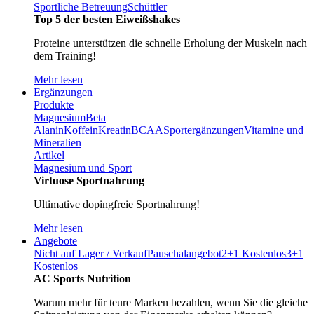
Sportliche Betreuung
Schüttler
Top 5 der besten Eiweißshakes
Proteine unterstützen die schnelle Erholung der Muskeln nach
dem Training!
Mehr lesen
Ergänzungen
Produkte
Magnesium
Beta
Alanin
Koffein
Kreatin
BCAA
Sportergänzungen
Vitamine und
Mineralien
Artikel
Magnesium und Sport
Virtuose Sportnahrung
Ultimative dopingfreie Sportnahrung!
Mehr lesen
Angebote
Nicht auf Lager / Verkauf
Pauschalangebot
2+1 Kostenlos
3+1
Kostenlos
AC Sports Nutrition
Warum mehr für teure Marken bezahlen, wenn Sie die gleiche