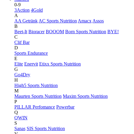
0-9
3Action
4Gold
A
AA Getränk
AC Sports Nutrition
Amacx
Assos
B
Beet-It
Bioracer
BOOOM
Born Sports Nutrition
BYE!
C
Clif Bar
D
Sports Endurance
E
Elite
Enervit
Etixx Sports Nutrition
G
Go4Dry
H
High5 Sports Nutrition
M
Maurten Sports Nutrition
Maxim Sports Nutrition
P
PILLAR Perfomance
Powerbar
Q
QWIN
S
Sanas
SIS Sports Nutrition
V