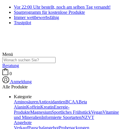
Vor 22:00 Uhr bestellt, noch am selben Tag versandt!
Sparprogramm für kostenlose Produkte
Immer wettbewerbsfähig
Trustpilot
Menü
Beratung
0
Anmeldung
Alle Produkte
Kategorie
Aminosäuren
Antioxidantien
BCAA
Beta
Alanin
Koffein
Kreatin
Energie-
Produkte
Magnesium
Sportliches Frühstück
Vegan
Vitamine
und Mineralien
Informierte Sportarten
NZVT
Angebote
Verkauf
Pauschalangebot
Probepackungen