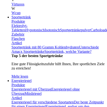
Virtuoos
W
Wcup
Sportgetränk
Produkte
Elektrolyt-
Tabletten
Hypotonisch
Isotonisch
Sportgetränkepulver
Carboload
Zubehör
Flaschen
Artikel
Sportgetränk mit 80 Gramm Kohlenhydraten
Unterschiede
Amacx Sportgetränke
Sportgetränk, welche Variante?
Top 5 der besten Sportgetränke
Eine gute Flüssigkeitszufuhr hilft Ihnen, Ihre sportlichen Ziele
zu erreichen!
Mehr lesen
Energieriegel
Produkte
Energieriegel mit Überzug
Energieriegel ohne
Überzug
Müsliriegel
Artikel
Energieriegel für verschiedene Sportarten
Der beste Zeitpunkt
für einen Energieriegel
Energieriegel, essbar um den