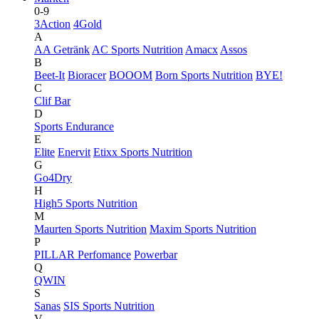
0-9
3Action
4Gold
A
AA Getränk
AC Sports Nutrition
Amacx
Assos
B
Beet-It
Bioracer
BOOOM
Born Sports Nutrition
BYE!
C
Clif Bar
D
Sports Endurance
E
Elite
Enervit
Etixx Sports Nutrition
G
Go4Dry
H
High5 Sports Nutrition
M
Maurten Sports Nutrition
Maxim Sports Nutrition
P
PILLAR Perfomance
Powerbar
Q
QWIN
S
Sanas
SIS Sports Nutrition
V