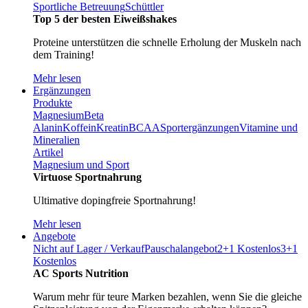
Sportliche Betreuung
Schüttler
Top 5 der besten Eiweißshakes
Proteine unterstützen die schnelle Erholung der Muskeln nach
dem Training!
Mehr lesen
Ergänzungen
Produkte
Magnesium
Beta
Alanin
Koffein
Kreatin
BCAA
Sportergänzungen
Vitamine und
Mineralien
Artikel
Magnesium und Sport
Virtuose Sportnahrung
Ultimative dopingfreie Sportnahrung!
Mehr lesen
Angebote
Nicht auf Lager / Verkauf
Pauschalangebot
2+1 Kostenlos
3+1
Kostenlos
AC Sports Nutrition
Warum mehr für teure Marken bezahlen, wenn Sie die gleiche