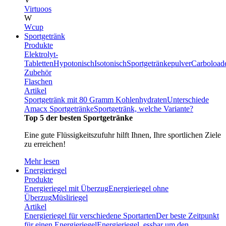
Virtuoos
W
Wcup
Sportgetränk
Produkte
Elektrolyt-
Tabletten
Hypotonisch
Isotonisch
Sportgetränkepulver
Carboload
Zubehör
Flaschen
Artikel
Sportgetränk mit 80 Gramm Kohlenhydraten
Unterschiede
Amacx Sportgetränke
Sportgetränk, welche Variante?
Top 5 der besten Sportgetränke
Eine gute Flüssigkeitszufuhr hilft Ihnen, Ihre sportlichen Ziele
zu erreichen!
Mehr lesen
Energieriegel
Produkte
Energieriegel mit Überzug
Energieriegel ohne
Überzug
Müsliriegel
Artikel
Energieriegel für verschiedene Sportarten
Der beste Zeitpunkt
für einen Energieriegel
Energieriegel, essbar um den