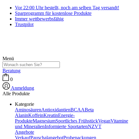
Vor 22:00 Uhr bestellt, noch am selben Tag versandt!
Sparprogramm für kostenlose Produkte
Immer wettbewerbsfähig
Trustpilot
Menü
Beratung
0
Anmeldung
Alle Produkte
Kategorie
Aminosäuren
Antioxidantien
BCAA
Beta
Alanin
Koffein
Kreatin
Energie-
Produkte
Magnesium
Sportliches Frühstück
Vegan
Vitamine
und Mineralien
Informierte Sportarten
NZVT
Angebote
Verkauf
Pauschalangebot
Probepackungen