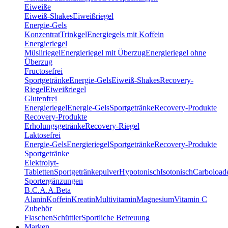
Eiweiße
Eiweiß-Shakes
Eiweißriegel
Energie-Gels
Konzentrat
Trinkgel
Energiegels mit Koffein
Energieriegel
Müsliriegel
Energieriegel mit Überzug
Energieriegel ohne
Überzug
Fructosefrei
Sportgetränke
Energie-Gels
Eiweiß-Shakes
Recovery-
Riegel
Eiweißriegel
Glutenfrei
Energieriegel
Energie-Gels
Sportgetränke
Recovery-Produkte
Recovery-Produkte
Erholungsgetränke
Recovery-Riegel
Laktosefrei
Energie-Gels
Energieriegel
Sportgetränke
Recovery-Produkte
Sportgetränke
Elektrolyt-
Tabletten
Sportgetränkepulver
Hypotonisch
Isotonisch
Carboload
Sportergänzungen
B.C.A.A.
Beta
Alanin
Koffein
Kreatin
Multivitamin
Magnesium
Vitamin C
Zubehör
Flaschen
Schüttler
Sportliche Betreuung
Marken