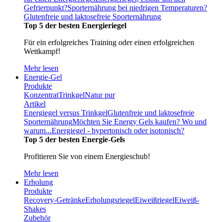
Gefrierpunkt?
Sporternährung bei niedrigen Temperaturen?
Glutenfreie und laktosefreie Sporternährung
Top 5 der besten Energieriegel
Für ein erfolgreiches Training oder einen erfolgreichen
Wettkampf!
Mehr lesen
Energie-Gel
Produkte
Konzentrat
Trinkgel
Natur pur
Artikel
Energiegel versus Trinkgel
Glutenfreie und laktosefreie
Sporternährung
Möchten Sie Energy Gels kaufen? Wo und
warum...
Energiegel - hypertonisch oder isotonisch?
Top 5 der besten Energie-Gels
Profitieren Sie von einem Energieschub!
Mehr lesen
Erholung
Produkte
Recovery-Getränke
Erholungsriegel
Eiweißriegel
Eiweiß-
Shakes
Zubehör